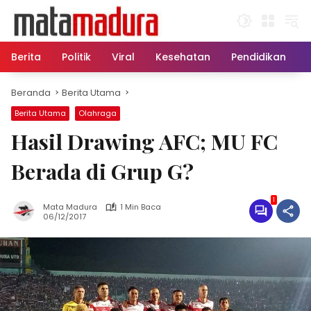
Langsung
ke
konten
Berita
Politik
Viral
Kesehatan
Pendidikan
Beranda
Berita Utama
Berita Utama
Olahraga
Hasil Drawing AFC; MU FC
Berada di Grup G?
1
Mata Madura
1 Min Baca
06/12/2017