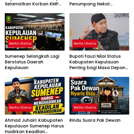
Selamatkan Korban KMP
Penumpang Nekat
Mutiara Sentosa 2
Melompat ke Laut
Berita Utama
Berita Utama
Sumenep Selangkah Lagi
Bupati Fauzi Nilai Status
Berstatus Daerah
Kabupaten Kepulauan
Kepulauan
Penting bagi Masa Depan
Sumenep
Berita Utama
Berita Utama
Ahmad Juhairi: Kabupaten
Rindu Suara Pak Dewan
Kepulauan Sumenep Harus
Hadirkan Keadilan