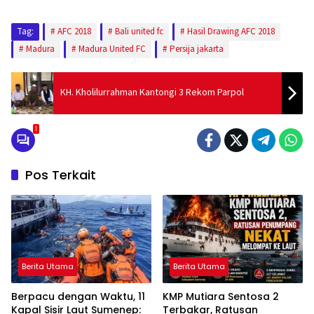
Tag:
AFC 2018
Bali united fc
Hasil Drawing AFC 2018
Madura
Madura United FC
Persija jakarta
KH. Kholilurrahman Kantongi 3 Rekom Parpol
1
Pos Terkait
Berita Utama
Berita Utama
Berpacu dengan Waktu, 11
KMP Mutiara Sentosa 2
Kapal Sisir Laut Sumenep:
Terbakar, Ratusan