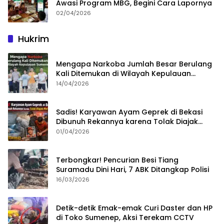
Awasi Program MBG, Begini Cara Lapornya
02/04/2026
Hukrim
Mengapa Narkoba Jumlah Besar Berulang
Kali Ditemukan di Wilayah Kepulauan
Sumenep?
14/04/2026
Sadis! Karyawan Ayam Geprek di Bekasi
Dibunuh Rekannya karena Tolak Diajak
Merampok Majikan
01/04/2026
Terbongkar! Pencurian Besi Tiang
Suramadu Dini Hari, 7 ABK Ditangkap Polisi
16/03/2026
Detik-detik Emak-emak Curi Daster dan HP
di Toko Sumenep, Aksi Terekam CCTV