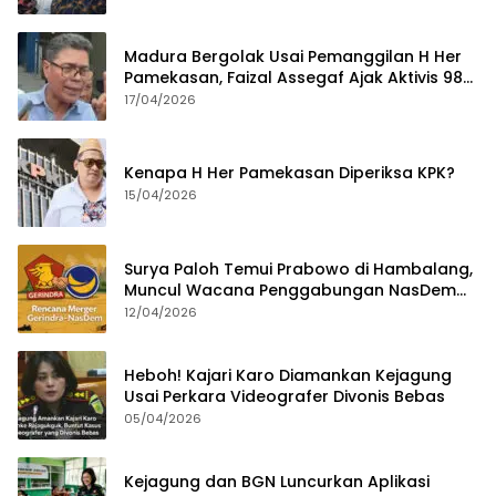
Madura Bergolak Usai Pemanggilan H Her
Pamekasan, Faizal Assegaf Ajak Aktivis 98
Bongkar Permainan KPK
17/04/2026
Kenapa H Her Pamekasan Diperiksa KPK?
15/04/2026
Surya Paloh Temui Prabowo di Hambalang,
Muncul Wacana Penggabungan NasDem
dan Gerindra
12/04/2026
Heboh! Kajari Karo Diamankan Kejagung
Usai Perkara Videografer Divonis Bebas
05/04/2026
Kejagung dan BGN Luncurkan Aplikasi