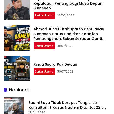
Kepulauan Penting bagi Masa Depan
Sumenep
Berita Utama
23/07/2026
Ahmad Juhairi: Kabupaten Kepulauan
Sumenep Harus Hadirkan Keadilan
Pembangunan, Bukan Sekadar Ganti
Nama
Berita Utama
18/07/2026
Rindu Suara Pak Dewan
Berita Utama
15/07/2026
Nasional
Suami Saya Tidak Korupsi: Tangis Istri
Konsultan IT Kasus Nadiem Dituntut 22,5
Tahun
19/04/2026