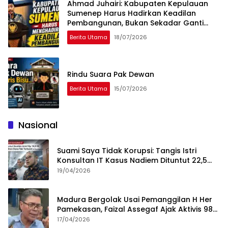
Ahmad Juhairi: Kabupaten Kepulauan
Sumenep Harus Hadirkan Keadilan
Pembangunan, Bukan Sekadar Ganti
Nama
Berita Utama
18/07/2026
Rindu Suara Pak Dewan
Berita Utama
15/07/2026
Nasional
Suami Saya Tidak Korupsi: Tangis Istri
Konsultan IT Kasus Nadiem Dituntut 22,5
Tahun
19/04/2026
Madura Bergolak Usai Pemanggilan H Her
Pamekasan, Faizal Assegaf Ajak Aktivis 98
Bongkar Permainan KPK
17/04/2026