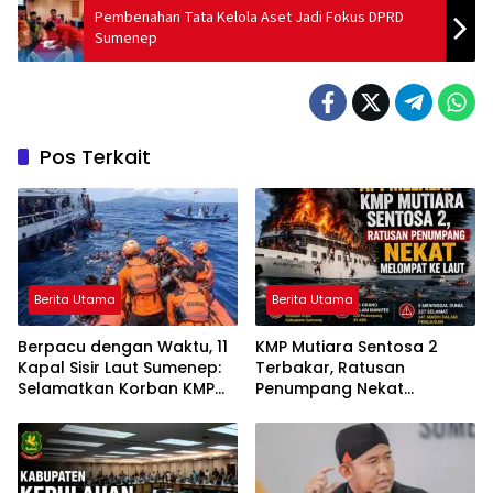
Pembenahan Tata Kelola Aset Jadi Fokus DPRD
Sumenep
Pos Terkait
Berita Utama
Berita Utama
Berpacu dengan Waktu, 11
KMP Mutiara Sentosa 2
Kapal Sisir Laut Sumenep:
Terbakar, Ratusan
Selamatkan Korban KMP
Penumpang Nekat
Mutiara Sentosa 2
Melompat ke Laut