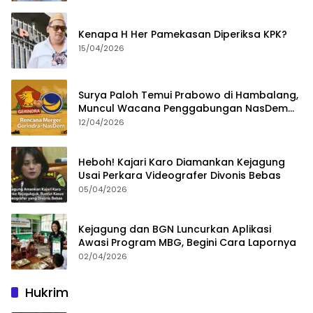
Kenapa H Her Pamekasan Diperiksa KPK?
15/04/2026
Surya Paloh Temui Prabowo di Hambalang,
Muncul Wacana Penggabungan NasDem
dan Gerindra
12/04/2026
Heboh! Kajari Karo Diamankan Kejagung
Usai Perkara Videografer Divonis Bebas
05/04/2026
Kejagung dan BGN Luncurkan Aplikasi
Awasi Program MBG, Begini Cara Lapornya
02/04/2026
Hukrim