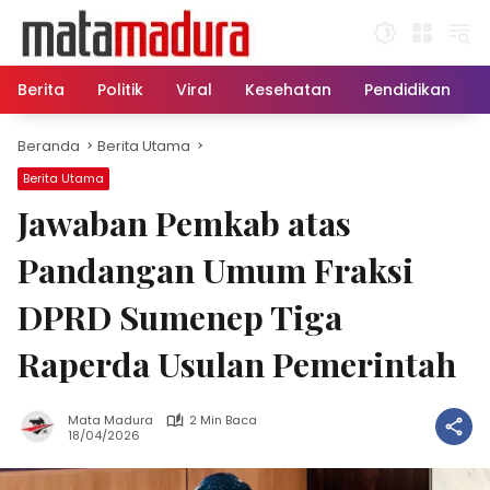
Langsung
ke
konten
Berita
Politik
Viral
Kesehatan
Pendidikan
Beranda
Berita Utama
Berita Utama
Jawaban Pemkab atas
Pandangan Umum Fraksi
DPRD Sumenep Tiga
Raperda Usulan Pemerintah
Mata Madura
2 Min Baca
18/04/2026