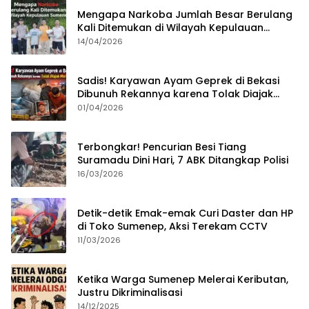
Mengapa Narkoba Jumlah Besar Berulang
Kali Ditemukan di Wilayah Kepulauan
Sumenep?
14/04/2026
Sadis! Karyawan Ayam Geprek di Bekasi
Dibunuh Rekannya karena Tolak Diajak
Merampok Majikan
01/04/2026
Terbongkar! Pencurian Besi Tiang
Suramadu Dini Hari, 7 ABK Ditangkap Polisi
16/03/2026
Detik-detik Emak-emak Curi Daster dan HP
di Toko Sumenep, Aksi Terekam CCTV
11/03/2026
Ketika Warga Sumenep Melerai Keributan,
Justru Dikriminalisasi
14/12/2025