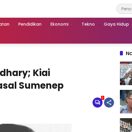
atan
Pendidikan
Ekonomi
Tekno
Gaya Hidup
Na
hary; Kiai
sal Sumenep
2