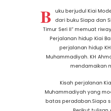
B
uku berjudul Kiai Mode
dari buku Siapa dan
Timur Seri II” memuat riwa
Perjalanan hidup Kiai B
perjalanan hidup K
Muhammadiyah. KH Ahma
mendamaikan ni
Kisah perjalanan Ki
Muhammadiyah yang mode
batas peradaban.Siapa 
Berikut tulisan