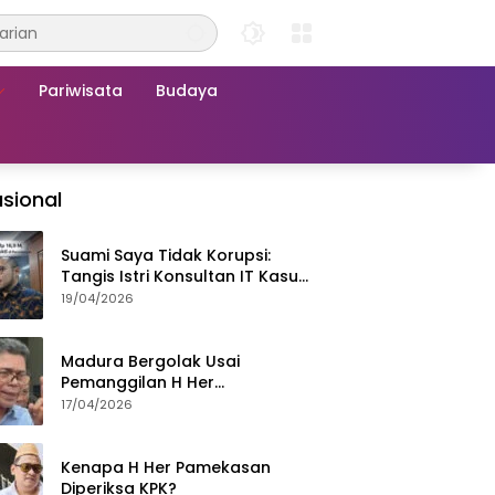
Pariwisata
Budaya
sional
Suami Saya Tidak Korupsi:
Tangis Istri Konsultan IT Kasus
Nadiem Dituntut 22,5 Tahun
19/04/2026
Madura Bergolak Usai
Pemanggilan H Her
Pamekasan, Faizal Assegaf
17/04/2026
Ajak Aktivis 98 Bongkar
Permainan KPK
Kenapa H Her Pamekasan
Diperiksa KPK?