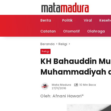
Langsung
ke
konten
Berita
Politik
Viral
Keseh
Catatan
Otomotif
Olahraga
Beranda
Religi
Religi
KH Bahauddin Mud
Muhammadiyah a
Mata Madura
10 Min Baca
27/11/2016
Oleh: Afnani Hawari*