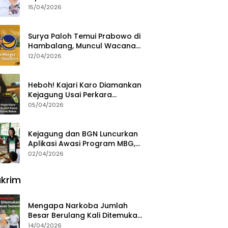
15/04/2026
Surya Paloh Temui Prabowo di
Hambalang, Muncul Wacana
Penggabungan NasDem dan
12/04/2026
Gerindra
Heboh! Kajari Karo Diamankan
Kejagung Usai Perkara
Videografer Divonis Bebas
05/04/2026
Kejagung dan BGN Luncurkan
Aplikasi Awasi Program MBG,
Begini Cara Lapornya
02/04/2026
krim
Mengapa Narkoba Jumlah
Besar Berulang Kali Ditemukan
di Wilayah Kepulauan
14/04/2026