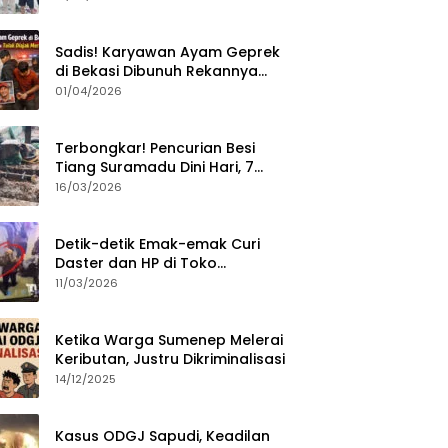
Sumenep?
Sadis! Karyawan Ayam Geprek
di Bekasi Dibunuh Rekannya
karena Tolak Diajak Merampok
01/04/2026
Majikan
Terbongkar! Pencurian Besi
Tiang Suramadu Dini Hari, 7
ABK Ditangkap Polisi
16/03/2026
Detik-detik Emak-emak Curi
Daster dan HP di Toko
Sumenep, Aksi Terekam CCTV
11/03/2026
Ketika Warga Sumenep Melerai
Keributan, Justru Dikriminalisasi
14/12/2025
Kasus ODGJ Sapudi, Keadilan