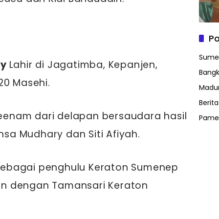
Po
Sume
ry
Lahir di Jagatimba, Kepanjen,
Bangk
20 Masehi.
Madu
Berit
 keenam dari delapan bersaudara hasil
Pame
a Mudhary dan Siti Afiyah.
ebagai penghulu Keraton Sumenep
n dengan Tamansari Keraton