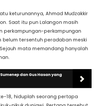
satu keturunannya, Ahmad Mudzakkir
gon. Saat itu pun Lalangon masih
an perkampungan-perkampungan
h belum tersentuh peradaban meski
n. Sejauh mata memandang hanyalah
nan.
a Sumenep dan Gus Hasan yang
ke-18, hiduplah seorang pertapa
iruk-pikuk duniawi. Pertapa tersebut