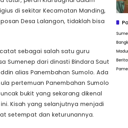
ta tutur, peran Kiai Baghdi dalam
gius di sekitar Kecamatan Manding,
osan Desa Lalangon, tidaklah bisa
Po
Sume
Bangk
rcatat sebagai salah satu guru
Madu
Berit
asa Sumenep dari dinasti Bindara Saut
Pame
iruddin alias Panembahan Sumolo. Ada
 mula pertemuan Panembahan Sumolo
uncak bukit yang sekarang dikenal
ni. Kisah yang selanjutnya menjadi
at setempat dan keturunannya.