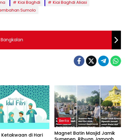
ama
Kiai Baghdi
Kiai Baghdi Aliasi
anembahan Sumolo
 Bangkalan
Berita
Magnet Batin Masjid Jamik
i Ketakwaan di Hari
Sumenep, Ribuan Jamaah