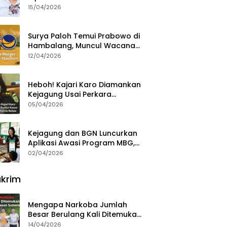
15/04/2026
Surya Paloh Temui Prabowo di
Hambalang, Muncul Wacana
Penggabungan NasDem dan
12/04/2026
Gerindra
Heboh! Kajari Karo Diamankan
Kejagung Usai Perkara
Videografer Divonis Bebas
05/04/2026
Kejagung dan BGN Luncurkan
Aplikasi Awasi Program MBG,
Begini Cara Lapornya
02/04/2026
krim
Mengapa Narkoba Jumlah
Besar Berulang Kali Ditemukan
di Wilayah Kepulauan
14/04/2026