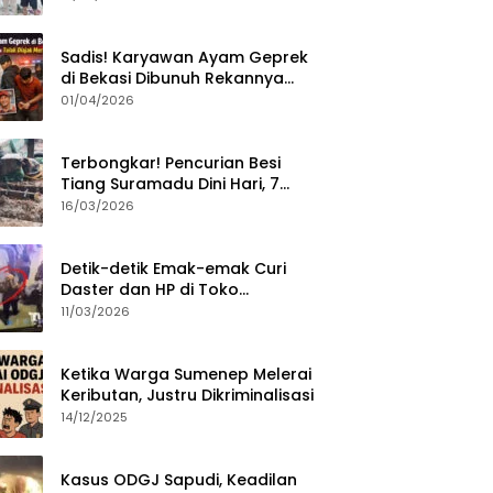
Sumenep?
Sadis! Karyawan Ayam Geprek
di Bekasi Dibunuh Rekannya
karena Tolak Diajak Merampok
01/04/2026
Majikan
Terbongkar! Pencurian Besi
Tiang Suramadu Dini Hari, 7
ABK Ditangkap Polisi
16/03/2026
Detik-detik Emak-emak Curi
Daster dan HP di Toko
Sumenep, Aksi Terekam CCTV
11/03/2026
Ketika Warga Sumenep Melerai
Keributan, Justru Dikriminalisasi
14/12/2025
Kasus ODGJ Sapudi, Keadilan