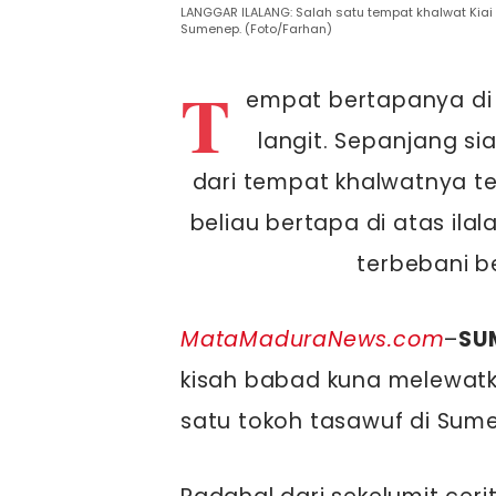
LANGGAR ILALANG: Salah satu tempat khalwat Kia
Sumenep. (Foto/Farhan)
T
empat bertapanya di
langit. Sepanjang si
dari tempat khalwatnya ter
beliau bertapa di atas ila
terbebani be
MataMaduraNews.com
–
SU
kisah babad kuna melewatk
satu tokoh tasawuf di Sum