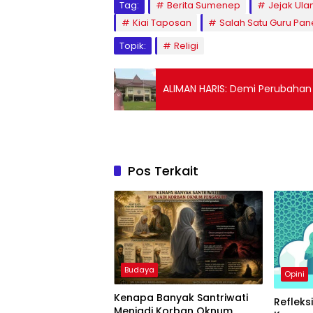
Tag:
Berita Sumenep
Jejak Ul
Kiai Taposan
Salah Satu Guru P
Topik:
Religi
ALIMAN HARIS: Demi Perubahan
Pos Terkait
Budaya
Opini
Kenapa Banyak Santriwati
Refleks
Menjadi Korban Oknum