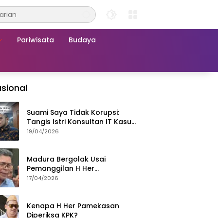
Pariwisata
Budaya
sional
Suami Saya Tidak Korupsi:
Tangis Istri Konsultan IT Kasus
Nadiem Dituntut 22,5 Tahun
19/04/2026
Madura Bergolak Usai
Pemanggilan H Her
Pamekasan, Faizal Assegaf
17/04/2026
Ajak Aktivis 98 Bongkar
Permainan KPK
Kenapa H Her Pamekasan
Diperiksa KPK?