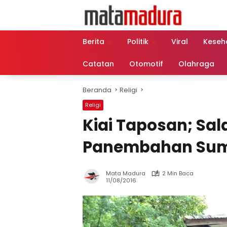
Langsung
ke
konten
Berita
Politik
Viral
Keseh
Catatan
Otomotif
Olahraga
Beranda
Religi
Religi
Kiai Taposan; Sal
Panembahan Sum
Mata Madura
2 Min Baca
11/08/2016