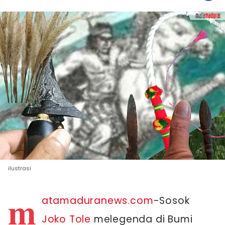
ilustrasi
m
atamaduranews.com
-Sosok
Joko Tole
melegenda di Bumi