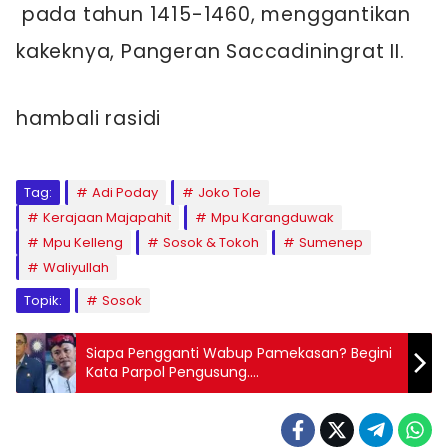
pada tahun 1415-1460, menggantikan
kakeknya, Pangeran Saccadiningrat II.
hambali rasidi
Tag:
Adi Poday
Joko Tole
Kerajaan Majapahit
Mpu Karangduwak
Mpu Kelleng
Sosok & Tokoh
Sumenep
Waliyullah
Topik:
Sosok
Siapa Pengganti Wabup Pamekasan? Begini
Kata Parpol Pengusung….