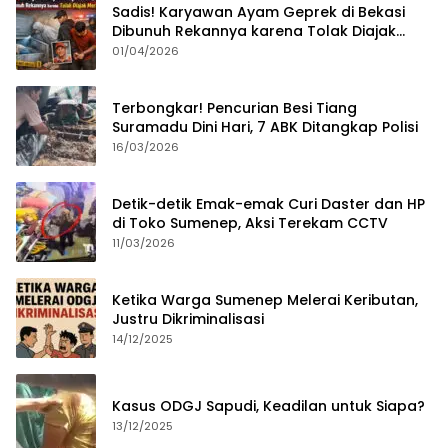
Sadis! Karyawan Ayam Geprek di Bekasi
Dibunuh Rekannya karena Tolak Diajak
Merampok Majikan
01/04/2026
Terbongkar! Pencurian Besi Tiang
Suramadu Dini Hari, 7 ABK Ditangkap Polisi
16/03/2026
Detik-detik Emak-emak Curi Daster dan HP
di Toko Sumenep, Aksi Terekam CCTV
11/03/2026
Ketika Warga Sumenep Melerai Keributan,
Justru Dikriminalisasi
14/12/2025
Kasus ODGJ Sapudi, Keadilan untuk Siapa?
13/12/2025