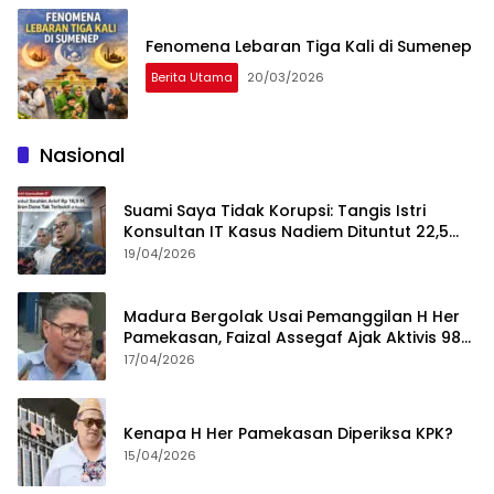
Fenomena Lebaran Tiga Kali di Sumenep
Berita Utama
20/03/2026
Nasional
Suami Saya Tidak Korupsi: Tangis Istri
Konsultan IT Kasus Nadiem Dituntut 22,5
Tahun
19/04/2026
Madura Bergolak Usai Pemanggilan H Her
Pamekasan, Faizal Assegaf Ajak Aktivis 98
Bongkar Permainan KPK
17/04/2026
Kenapa H Her Pamekasan Diperiksa KPK?
15/04/2026