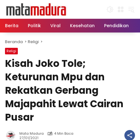
Langsung
ke
konten
Berita
Politik
Viral
Kesehatan
Pendidikan
Beranda
Religi
Religi
Kisah Joko Tole;
Keturunan Mpu dan
Rekatkan Gerbang
Majapahit Lewat Cairan
Pusar
Mata Madura
4 Min Baca
27/01/2021