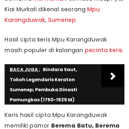
Kiai Murkali dikenal seorang
Mpu
Karangduwak
,
Sumenep
.
Hasil cipta keris Mpu Karangduwak
masih populer di kalangan
pecinta keris
.
BACA JUGA :
Bindara Saut,
Tokoh Legendaris Keraton
Sumenep; Pembuka Dinasti
Pamungkas (1750-1929 M)
Keris hasil cipta Mpu Karangduwak
memiliki pamor
Berema Batu, Berema