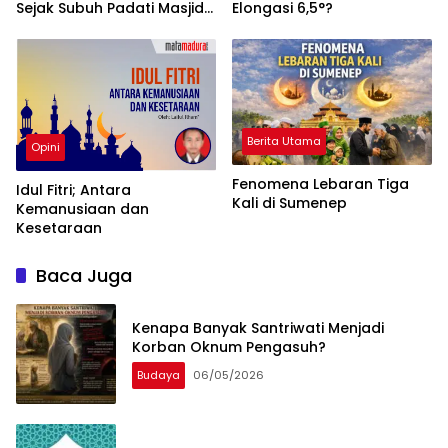
Sejak Subuh Padati Masjid
Elongasi 6,5°?
Bersejarah untuk Shalat
Idul Fitri 2026
Berita Utama
Opini
Fenomena Lebaran Tiga
Idul Fitri; Antara
Kali di Sumenep
Kemanusiaan dan
Kesetaraan
Baca Juga
Kenapa Banyak Santriwati Menjadi
Korban Oknum Pengasuh?
Budaya
06/05/2026