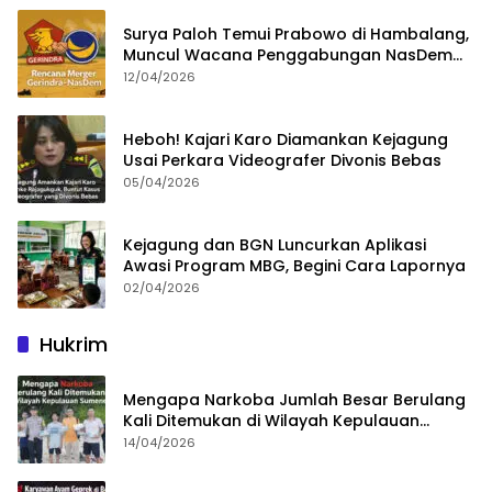
Surya Paloh Temui Prabowo di Hambalang,
Muncul Wacana Penggabungan NasDem
dan Gerindra
12/04/2026
Heboh! Kajari Karo Diamankan Kejagung
Usai Perkara Videografer Divonis Bebas
05/04/2026
Kejagung dan BGN Luncurkan Aplikasi
Awasi Program MBG, Begini Cara Lapornya
02/04/2026
Hukrim
Mengapa Narkoba Jumlah Besar Berulang
Kali Ditemukan di Wilayah Kepulauan
Sumenep?
14/04/2026