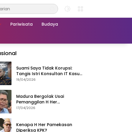
Pariwisata
Budaya
sional
Suami Saya Tidak Korupsi:
Tangis Istri Konsultan IT Kasus
Nadiem Dituntut 22,5 Tahun
19/04/2026
Madura Bergolak Usai
Pemanggilan H Her
Pamekasan, Faizal Assegaf
17/04/2026
Ajak Aktivis 98 Bongkar
Permainan KPK
Kenapa H Her Pamekasan
Diperiksa KPK?