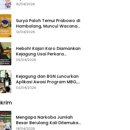
15/04/2026
Surya Paloh Temui Prabowo di
Hambalang, Muncul Wacana
Penggabungan NasDem dan
12/04/2026
Gerindra
Heboh! Kajari Karo Diamankan
Kejagung Usai Perkara
Videografer Divonis Bebas
05/04/2026
Kejagung dan BGN Luncurkan
Aplikasi Awasi Program MBG,
Begini Cara Lapornya
02/04/2026
krim
Mengapa Narkoba Jumlah
Besar Berulang Kali Ditemukan
di Wilayah Kepulauan
14/04/2026