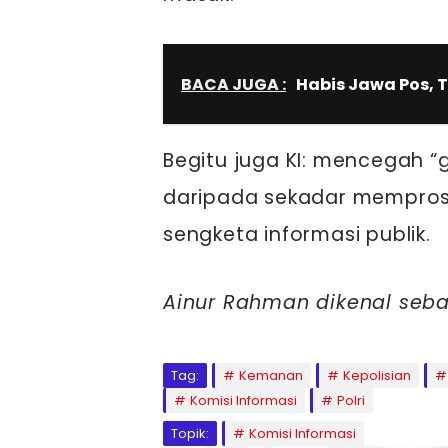
BACA JUGA :
Habis Jawa Pos, T
Begitu juga KI: mencegah “g
daripada sekadar mempros
sengketa informasi publik.
Ainur Rahman dikenal sebag
Tag:
Kemanan
Kepolisian
Komisi Informasi
Polri
Topik:
Komisi Informasi