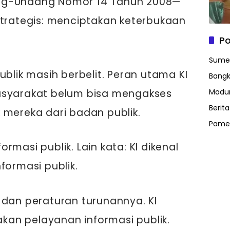
ng-Undang Nomor 14 Tahun 2008—
strategis: menciptakan keterbukaan
Po
Sume
ublik masih berbelit. Peran utama KI
Bangk
asyarakat belum bisa mengakses
Madu
Berit
 mereka dari badan publik.
Pame
rmasi publik. Lain kata: KI dikenal
formasi publik.
 dan peraturan turunannya. KI
n pelayanan informasi publik. ​