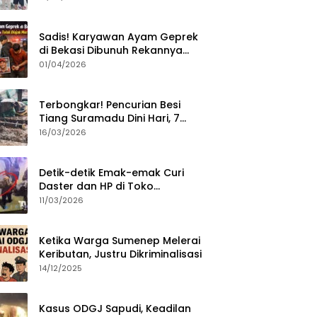
Sumenep?
Sadis! Karyawan Ayam Geprek
di Bekasi Dibunuh Rekannya
karena Tolak Diajak Merampok
01/04/2026
Majikan
Terbongkar! Pencurian Besi
Tiang Suramadu Dini Hari, 7
ABK Ditangkap Polisi
16/03/2026
Detik-detik Emak-emak Curi
Daster dan HP di Toko
Sumenep, Aksi Terekam CCTV
11/03/2026
Ketika Warga Sumenep Melerai
Keributan, Justru Dikriminalisasi
14/12/2025
Kasus ODGJ Sapudi, Keadilan