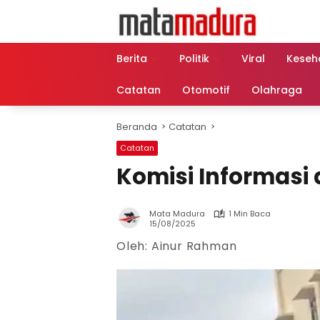
Langsung
ke
konten
Berita
Politik
Viral
Keseh
Catatan
Otomotif
Olahraga
Beranda
Catatan
Catatan
Komisi Informasi 
Mata Madura
1 Min Baca
15/08/2025
Oleh: Ainur Rahman