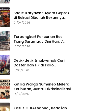
Sumenep?
Sadis! Karyawan Ayam Geprek
di Bekasi Dibunuh Rekannya
karena Tolak Diajak Merampok
01/04/2026
Majikan
Terbongkar! Pencurian Besi
Tiang Suramadu Dini Hari, 7
ABK Ditangkap Polisi
16/03/2026
Detik-detik Emak-emak Curi
Daster dan HP di Toko
Sumenep, Aksi Terekam CCTV
11/03/2026
Ketika Warga Sumenep Melerai
Keributan, Justru Dikriminalisasi
14/12/2025
Kasus ODGJ Sapudi, Keadilan