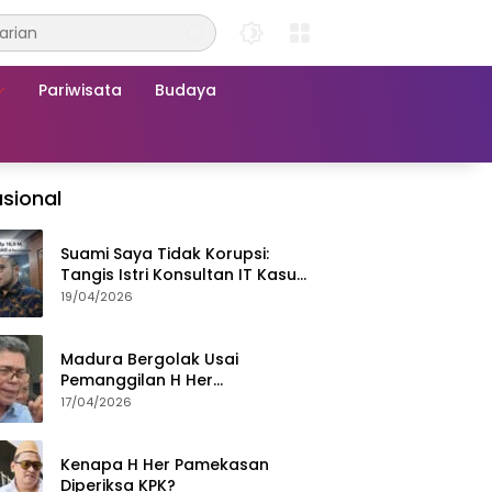
Pariwisata
Budaya
sional
Suami Saya Tidak Korupsi:
Tangis Istri Konsultan IT Kasus
Nadiem Dituntut 22,5 Tahun
19/04/2026
Madura Bergolak Usai
Pemanggilan H Her
Pamekasan, Faizal Assegaf
17/04/2026
Ajak Aktivis 98 Bongkar
Permainan KPK
Kenapa H Her Pamekasan
Diperiksa KPK?