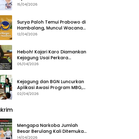
15/04/2026
Surya Paloh Temui Prabowo di
Hambalang, Muncul Wacana
Penggabungan NasDem dan
12/04/2026
Gerindra
Heboh! Kajari Karo Diamankan
Kejagung Usai Perkara
Videografer Divonis Bebas
05/04/2026
Kejagung dan BGN Luncurkan
Aplikasi Awasi Program MBG,
Begini Cara Lapornya
02/04/2026
krim
Mengapa Narkoba Jumlah
Besar Berulang Kali Ditemukan
di Wilayah Kepulauan
14/04/2026