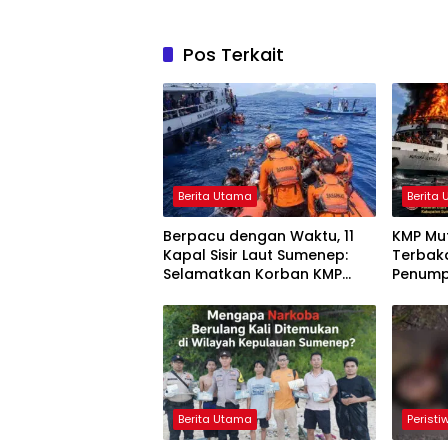
Pos Terkait
Berita Utama
Berita
Berpacu dengan Waktu, 11
KMP Mut
Kapal Sisir Laut Sumenep:
Terbak
Selamatkan Korban KMP
Penump
Mutiara Sentosa 2
Melomp
Berita Utama
Peristi