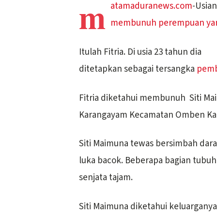
m
atamaduranews.com
-Usian
membunuh perempuan yang 
Itulah Fitria. Di usia 23 tahun dia
ditetapkan sebagai tersangka
pem
Fitria diketahui membunuh Siti Ma
Karangayam Kecamatan Omben K
Siti Maimuna tewas bersimbah dar
luka bacok. Beberapa bagian tubu
senjata tajam.
Siti Maimuna diketahui keluargany