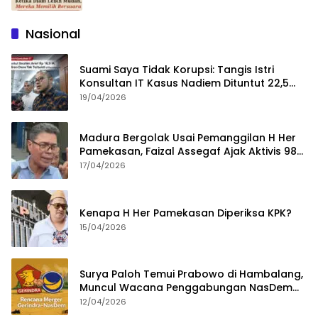
Nasional
Suami Saya Tidak Korupsi: Tangis Istri
Konsultan IT Kasus Nadiem Dituntut 22,5
Tahun
19/04/2026
Madura Bergolak Usai Pemanggilan H Her
Pamekasan, Faizal Assegaf Ajak Aktivis 98
Bongkar Permainan KPK
17/04/2026
Kenapa H Her Pamekasan Diperiksa KPK?
15/04/2026
Surya Paloh Temui Prabowo di Hambalang,
Muncul Wacana Penggabungan NasDem
dan Gerindra
12/04/2026