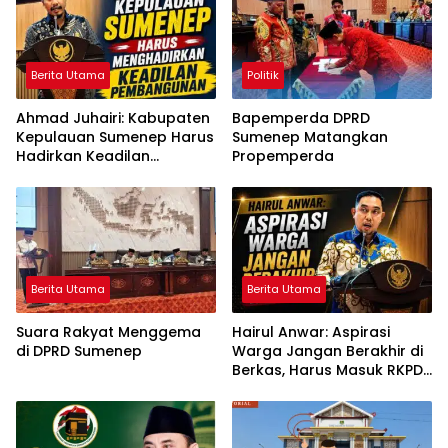
Berita Utama
Politik
Ahmad Juhairi: Kabupaten
Bapemperda DPRD
Kepulauan Sumenep Harus
Sumenep Matangkan
Hadirkan Keadilan
Propemperda
Pembangunan, Bukan
Sekadar Ganti Nama
Berita Utama
Berita Utama
Suara Rakyat Menggema
Hairul Anwar: Aspirasi
di DPRD Sumenep
Warga Jangan Berakhir di
Berkas, Harus Masuk RKPD
dan APBD