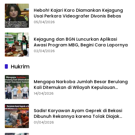
Heboh! Kajari Karo Diamankan Kejagung
Usai Perkara Videografer Divonis Bebas
05/04/2026
Kejagung dan BGN Luncurkan Aplikasi
Awasi Program MBG, Begini Cara Lapornya
02/04/2026
Hukrim
Mengapa Narkoba Jumlah Besar Berulang
Kali Ditemukan di Wilayah Kepulauan
Sumenep?
14/04/2026
Sadis! Karyawan Ayam Geprek di Bekasi
Dibunuh Rekannya karena Tolak Diajak
Merampok Majikan
01/04/2026