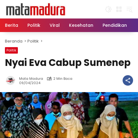
Langsung
ke
konten
Berita
Politik
Viral
Kesehatan
Pendidikan
Beranda
Politik
Politik
Nyai Eva Cabup Sumenep
Mata Madura
2 Min Baca
09/04/2024