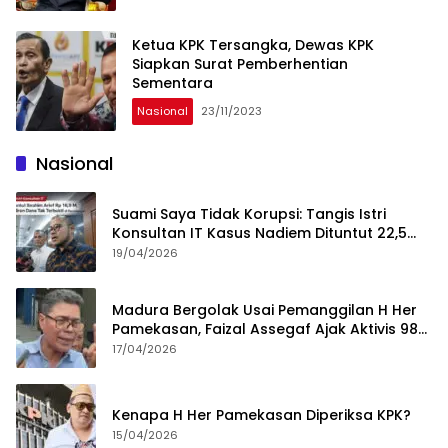
Ketua KPK Tersangka, Dewas KPK
Siapkan Surat Pemberhentian
Sementara
Nasional
23/11/2023
Nasional
Suami Saya Tidak Korupsi: Tangis Istri
Konsultan IT Kasus Nadiem Dituntut 22,5
Tahun
19/04/2026
Madura Bergolak Usai Pemanggilan H Her
Pamekasan, Faizal Assegaf Ajak Aktivis 98
Bongkar Permainan KPK
17/04/2026
Kenapa H Her Pamekasan Diperiksa KPK?
15/04/2026