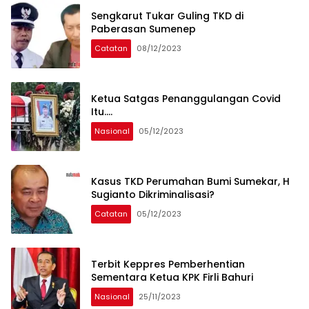
Sengkarut Tukar Guling TKD di
Paberasan Sumenep
Catatan
08/12/2023
Ketua Satgas Penanggulangan Covid
Itu….
Nasional
05/12/2023
Kasus TKD Perumahan Bumi Sumekar, H
Sugianto Dikriminalisasi?
Catatan
05/12/2023
Terbit Keppres Pemberhentian
Sementara Ketua KPK Firli Bahuri
Nasional
25/11/2023