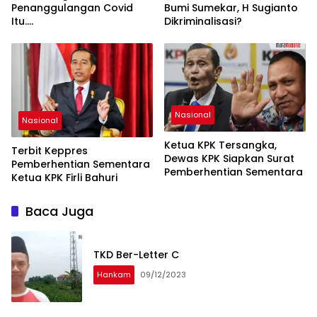
Penanggulangan Covid
Bumi Sumekar, H Sugianto
Itu….
Dikriminalisasi?
Nasional
Nasional
Ketua KPK Tersangka,
Terbit Keppres
Dewas KPK Siapkan Surat
Pemberhentian Sementara
Pemberhentian Sementara
Ketua KPK Firli Bahuri
Baca Juga
TKD Ber-Letter C
Hankam
09/12/2023