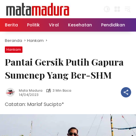
Langsung
ke
konten
Berita
Politik
Viral
Kesehatan
Pendidikan
Beranda
Hankam
Hankam
Pantai Gersik Putih Gapura
Sumenep Yang Ber-SHM
Mata Madura
3 Min Baca
14/04/2023
Catatan: Marlaf Sucipto*