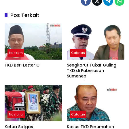
Pos Terkait
Hankam
Catatan
TKD Ber-Letter C
Sengkarut Tukar Guling
TKD di Paberasan
Sumenep
Nasional
Catatan
Ketua Satgas
Kasus TKD Perumahan