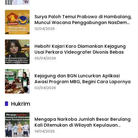
Surya Paloh Temui Prabowo di Hambalang,
Muncul Wacana Penggabungan NasDem
dan Gerindra
12/04/2026
Heboh! Kajari Karo Diamankan Kejagung
Usai Perkara Videografer Divonis Bebas
05/04/2026
Kejagung dan BGN Luncurkan Aplikasi
Awasi Program MBG, Begini Cara Lapornya
02/04/2026
Hukrim
Mengapa Narkoba Jumlah Besar Berulang
Kali Ditemukan di Wilayah Kepulauan
Sumenep?
14/04/2026