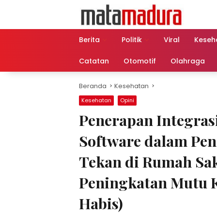
Langsung
ke
konten
Berita
Politik
Viral
Keseh
Catatan
Otomotif
Olahraga
Beranda
Kesehatan
Kesehatan
Opini
Penerapan Integra
Software dalam Pen
Tekan di Rumah Sak
Peningkatan Mutu K
Habis)