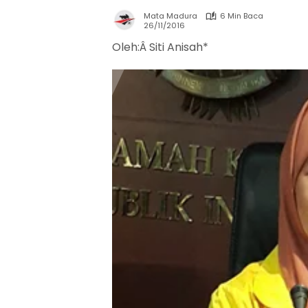
Mata Madura
6 Min Baca
26/11/2016
Oleh:Â Siti Anisah*