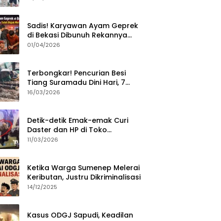
Sumenep?
Sadis! Karyawan Ayam Geprek
di Bekasi Dibunuh Rekannya
karena Tolak Diajak Merampok
01/04/2026
Majikan
Terbongkar! Pencurian Besi
Tiang Suramadu Dini Hari, 7
ABK Ditangkap Polisi
16/03/2026
Detik-detik Emak-emak Curi
Daster dan HP di Toko
Sumenep, Aksi Terekam CCTV
11/03/2026
Ketika Warga Sumenep Melerai
Keributan, Justru Dikriminalisasi
14/12/2025
Kasus ODGJ Sapudi, Keadilan