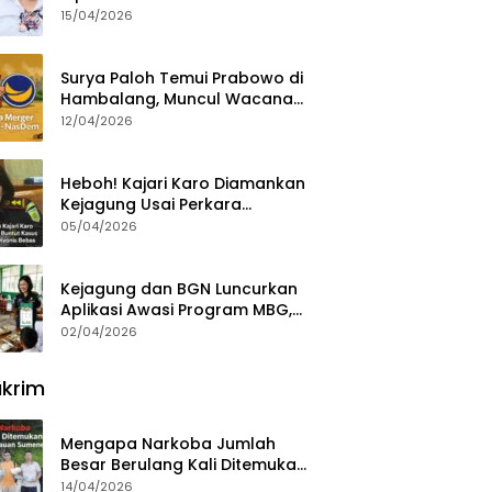
15/04/2026
Surya Paloh Temui Prabowo di
Hambalang, Muncul Wacana
Penggabungan NasDem dan
12/04/2026
Gerindra
Heboh! Kajari Karo Diamankan
Kejagung Usai Perkara
Videografer Divonis Bebas
05/04/2026
Kejagung dan BGN Luncurkan
Aplikasi Awasi Program MBG,
Begini Cara Lapornya
02/04/2026
krim
Mengapa Narkoba Jumlah
Besar Berulang Kali Ditemukan
di Wilayah Kepulauan
14/04/2026