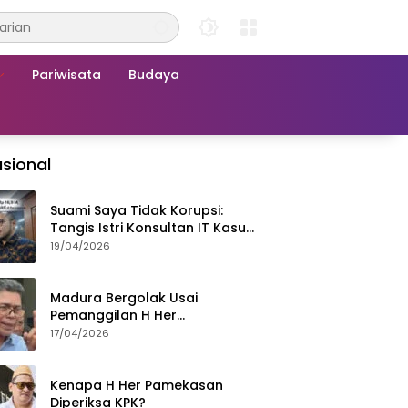
Pariwisata
Budaya
sional
Suami Saya Tidak Korupsi:
Tangis Istri Konsultan IT Kasus
Nadiem Dituntut 22,5 Tahun
19/04/2026
Madura Bergolak Usai
Pemanggilan H Her
Pamekasan, Faizal Assegaf
17/04/2026
Ajak Aktivis 98 Bongkar
Permainan KPK
Kenapa H Her Pamekasan
Diperiksa KPK?