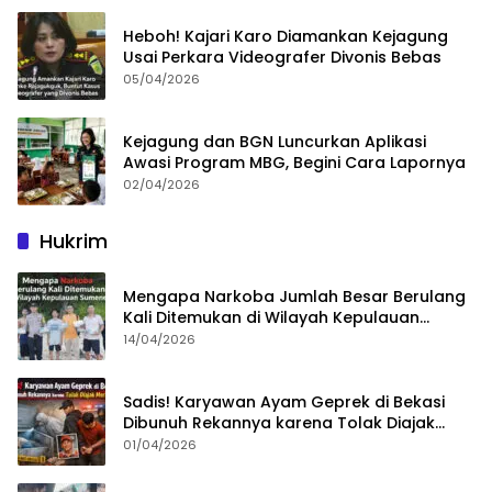
Heboh! Kajari Karo Diamankan Kejagung
Usai Perkara Videografer Divonis Bebas
05/04/2026
Kejagung dan BGN Luncurkan Aplikasi
Awasi Program MBG, Begini Cara Lapornya
02/04/2026
Hukrim
Mengapa Narkoba Jumlah Besar Berulang
Kali Ditemukan di Wilayah Kepulauan
Sumenep?
14/04/2026
Sadis! Karyawan Ayam Geprek di Bekasi
Dibunuh Rekannya karena Tolak Diajak
Merampok Majikan
01/04/2026