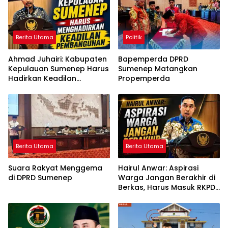
Berita Utama
Politik
Ahmad Juhairi: Kabupaten
Bapemperda DPRD
Kepulauan Sumenep Harus
Sumenep Matangkan
Hadirkan Keadilan
Propemperda
Pembangunan, Bukan
Sekadar Ganti Nama
Berita Utama
Berita Utama
Suara Rakyat Menggema
Hairul Anwar: Aspirasi
di DPRD Sumenep
Warga Jangan Berakhir di
Berkas, Harus Masuk RKPD
dan APBD