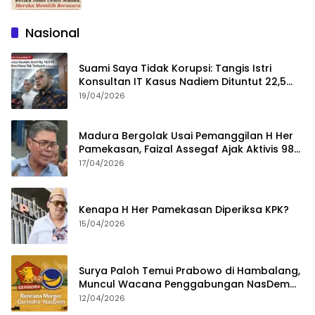
Nasional
Suami Saya Tidak Korupsi: Tangis Istri
Konsultan IT Kasus Nadiem Dituntut 22,5
Tahun
19/04/2026
Madura Bergolak Usai Pemanggilan H Her
Pamekasan, Faizal Assegaf Ajak Aktivis 98
Bongkar Permainan KPK
17/04/2026
Kenapa H Her Pamekasan Diperiksa KPK?
15/04/2026
Surya Paloh Temui Prabowo di Hambalang,
Muncul Wacana Penggabungan NasDem
dan Gerindra
12/04/2026