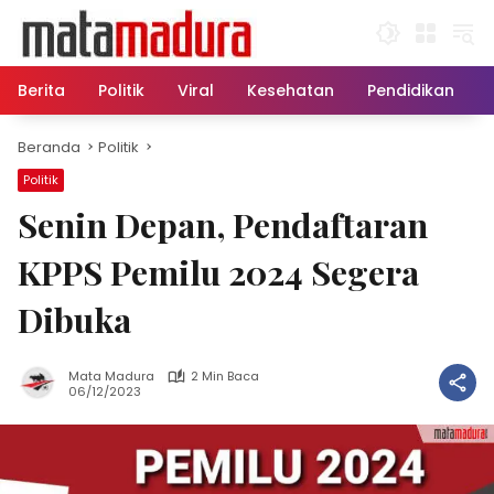
Langsung
ke
konten
Berita
Politik
Viral
Kesehatan
Pendidikan
Beranda
Politik
Politik
Senin Depan, Pendaftaran
KPPS Pemilu 2024 Segera
Dibuka
Mata Madura
2 Min Baca
06/12/2023