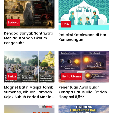
Budaya
Opini
Kenapa Banyak Santriwati
Refleksi Ketakwaan di Hari
Menjadi Korban Oknum
Kemenangan
Pengasuh?
Berita
Berita Utama
Magnet Batin Masjid Jamik
Penentuan Awal Bulan,
Sumenep, Ribuan Jamaah
Kenapa Harus Hilal 3° dan
Sejak Subuh Padati Masjid
Elongasi 6,5°?
Bersejarah untuk Shalat
Idul Fitri 2026