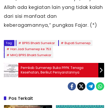
Allah ada kegiatan lain yang tidak kalah
dari sisi manfaat dan
keberagamannya,” pungkas Fajar. (*)
Tag:
BPRS Bhakti Sumekar
Bupati Sumenep
Hari Jadi Sumenep ke 753
MHQ BPRS Bhakti Sumekar
Pemkab Sumenep Buka PPPK Tenaga
Kesehatan, Berikut Persyaratannya
Pos Terkait