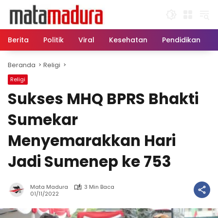
Langsung
ke
konten
Berita
Politik
Viral
Kesehatan
Pendidikan
Beranda
Religi
Religi
Sukses MHQ BPRS Bhakti
Sumekar
Menyemarakkan Hari
Jadi Sumenep ke 753
Mata Madura
3 Min Baca
01/11/2022