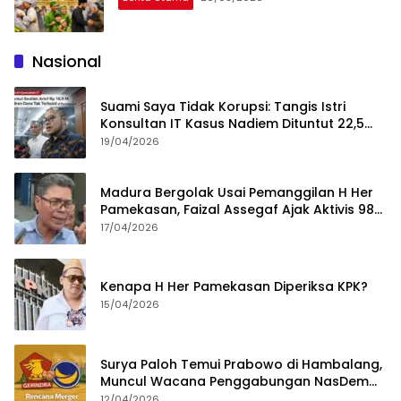
Nasional
Suami Saya Tidak Korupsi: Tangis Istri
Konsultan IT Kasus Nadiem Dituntut 22,5
Tahun
19/04/2026
Madura Bergolak Usai Pemanggilan H Her
Pamekasan, Faizal Assegaf Ajak Aktivis 98
Bongkar Permainan KPK
17/04/2026
Kenapa H Her Pamekasan Diperiksa KPK?
15/04/2026
Surya Paloh Temui Prabowo di Hambalang,
Muncul Wacana Penggabungan NasDem
dan Gerindra
12/04/2026