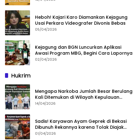
Heboh! Kajari Karo Diamankan Kejagung
Usai Perkara Videografer Divonis Bebas
05/04/2026
Kejagung dan BGN Luncurkan Aplikasi
Awasi Program MBG, Begini Cara Lapornya
02/04/2026
Hukrim
Mengapa Narkoba Jumlah Besar Berulang
Kali Ditemukan di Wilayah Kepulauan
Sumenep?
14/04/2026
Sadis! Karyawan Ayam Geprek di Bekasi
Dibunuh Rekannya karena Tolak Diajak
Merampok Majikan
01/04/2026