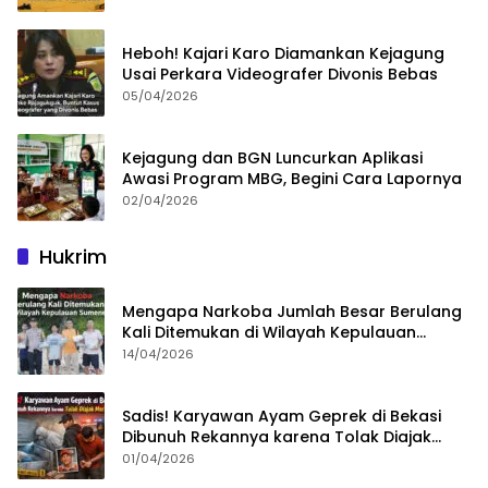
Heboh! Kajari Karo Diamankan Kejagung
Usai Perkara Videografer Divonis Bebas
05/04/2026
Kejagung dan BGN Luncurkan Aplikasi
Awasi Program MBG, Begini Cara Lapornya
02/04/2026
Hukrim
Mengapa Narkoba Jumlah Besar Berulang
Kali Ditemukan di Wilayah Kepulauan
Sumenep?
14/04/2026
Sadis! Karyawan Ayam Geprek di Bekasi
Dibunuh Rekannya karena Tolak Diajak
Merampok Majikan
01/04/2026