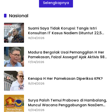
Selengkapnya
Nasional
Suami Saya Tidak Korupsi: Tangis Istri
Konsultan IT Kasus Nadiem Dituntut 22,5
Tahun
19/04/2026
Madura Bergolak Usai Pemanggilan H Her
Pamekasan, Faizal Assegaf Ajak Aktivis 98
Bongkar Permainan KPK
17/04/2026
Kenapa H Her Pamekasan Diperiksa KPK?
15/04/2026
Surya Paloh Temui Prabowo di Hambalang,
Muncul Wacana Penggabungan NasDem
dan Gerindra
12/04/2026