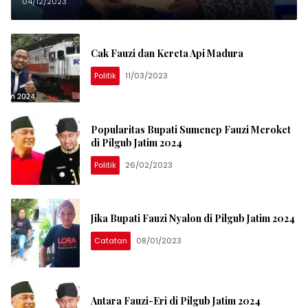
Wakilnya?
04/12/2023
Cak Fauzi dan Kereta Api Madura
Politik
11/03/2023
Popularitas Bupati Sumenep Fauzi Meroket
di Pilgub Jatim 2024
Politik
26/02/2023
Jika Bupati Fauzi Nyalon di Pilgub Jatim 2024
Catatan
08/01/2023
Antara Fauzi-Eri di Pilgub Jatim 2024