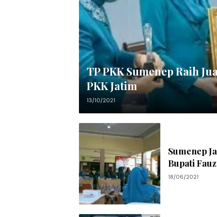
TP PKK Sumenep Raih Ju
PKK Jatim
13/10/2021
Sumenep Ja
Bupati Fauz
18/06/2021