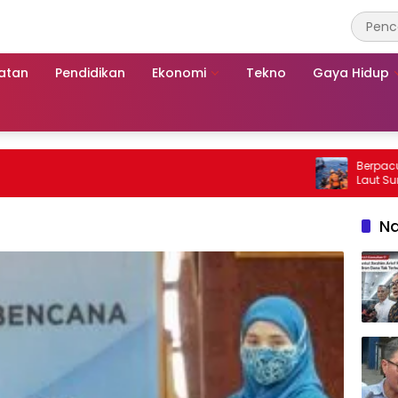
atan
Pendidikan
Ekonomi
Tekno
Gaya Hidup
Berpacu dengan 
Laut Sumenep: 
Mutiara Sentosa
Na