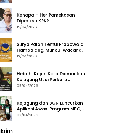
Ajak Aktivis 98 Bongkar
Permainan KPK
Kenapa H Her Pamekasan
Diperiksa KPK?
15/04/2026
Surya Paloh Temui Prabowo di
Hambalang, Muncul Wacana
Penggabungan NasDem dan
12/04/2026
Gerindra
Heboh! Kajari Karo Diamankan
Kejagung Usai Perkara
Videografer Divonis Bebas
05/04/2026
Kejagung dan BGN Luncurkan
Aplikasi Awasi Program MBG,
Begini Cara Lapornya
02/04/2026
krim