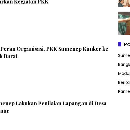
rkan Kegiatan PKK
Po
 Peran Organisasi, PKK Sumenep Kunker ke
 Barat
Sume
Bangk
Madu
Berit
Pame
enep Lakukan Penilaian Lapangan di Desa
imur