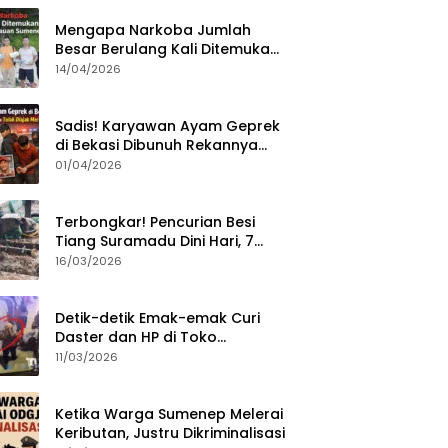
Mengapa Narkoba Jumlah
Besar Berulang Kali Ditemukan
di Wilayah Kepulauan
14/04/2026
Sumenep?
Sadis! Karyawan Ayam Geprek
di Bekasi Dibunuh Rekannya
karena Tolak Diajak Merampok
01/04/2026
Majikan
Terbongkar! Pencurian Besi
Tiang Suramadu Dini Hari, 7
ABK Ditangkap Polisi
16/03/2026
Detik-detik Emak-emak Curi
Daster dan HP di Toko
Sumenep, Aksi Terekam CCTV
11/03/2026
Ketika Warga Sumenep Melerai
Keributan, Justru Dikriminalisasi