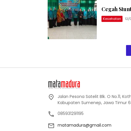
Cegah Stun
Kesehatan
12/
Jalan Pesona Satelit Blk. O No.11, Ko
Kabupaten Sumenep, Jawa Timur 6
085931291195
matamadura@gmail.com