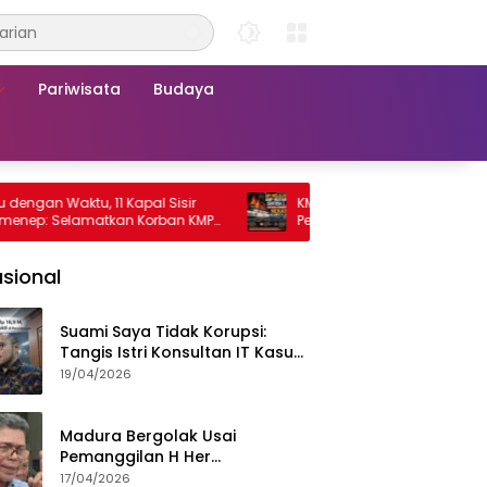
Pariwisata
Budaya
Waktu, 11 Kapal Sisir
KMP Mutiara Sentosa 2 Terbakar, Rat
Selamatkan Korban KMP
Penumpang Nekat Melompat ke Laut
 2
sional
Suami Saya Tidak Korupsi:
Tangis Istri Konsultan IT Kasus
Nadiem Dituntut 22,5 Tahun
19/04/2026
Madura Bergolak Usai
Pemanggilan H Her
Pamekasan, Faizal Assegaf
17/04/2026