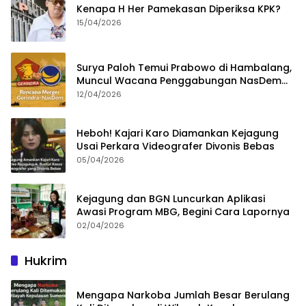
Kenapa H Her Pamekasan Diperiksa KPK?
15/04/2026
Surya Paloh Temui Prabowo di Hambalang,
Muncul Wacana Penggabungan NasDem
dan Gerindra
12/04/2026
Heboh! Kajari Karo Diamankan Kejagung
Usai Perkara Videografer Divonis Bebas
05/04/2026
Kejagung dan BGN Luncurkan Aplikasi
Awasi Program MBG, Begini Cara Lapornya
02/04/2026
Hukrim
Mengapa Narkoba Jumlah Besar Berulang