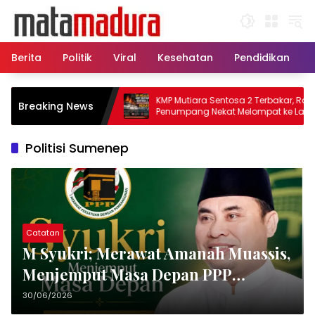
Langsung
ke
konten
Berita
Politik
Viral
Kesehatan
Pendidikan
, 11 Kapal Sisir
KMP Mutiara Sentosa 2 Terbakar, Ratusan
Breaking News
matkan Korban KMP
Penumpang Nekat Melompat ke Laut
Politisi Sumenep
Catatan
M Syukri; Merawat Amanah Muassis,
Menjemput Masa Depan PPP
Sumenep
30/06/2026