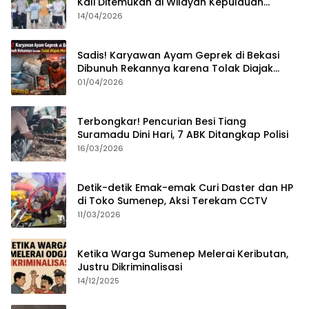
Kali Ditemukan di Wilayah Kepulauan
Sumenep?
14/04/2026
Sadis! Karyawan Ayam Geprek di Bekasi
Dibunuh Rekannya karena Tolak Diajak
Merampok Majikan
01/04/2026
Terbongkar! Pencurian Besi Tiang
Suramadu Dini Hari, 7 ABK Ditangkap Polisi
16/03/2026
Detik-detik Emak-emak Curi Daster dan HP
di Toko Sumenep, Aksi Terekam CCTV
11/03/2026
Ketika Warga Sumenep Melerai Keributan,
Justru Dikriminalisasi
14/12/2025