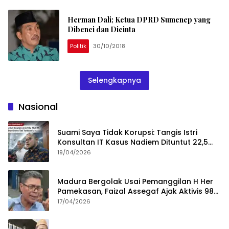
Herman Dali; Ketua DPRD Sumenep yang
Dibenci dan Dicinta
Politik
30/10/2018
Selengkapnya
Nasional
Suami Saya Tidak Korupsi: Tangis Istri
Konsultan IT Kasus Nadiem Dituntut 22,5
Tahun
19/04/2026
Madura Bergolak Usai Pemanggilan H Her
Pamekasan, Faizal Assegaf Ajak Aktivis 98
Bongkar Permainan KPK
17/04/2026