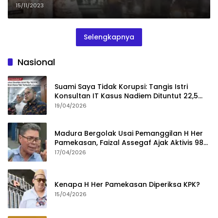
Bangunannya
15/11/2023
Selengkapnya
Nasional
Suami Saya Tidak Korupsi: Tangis Istri
Konsultan IT Kasus Nadiem Dituntut 22,5
Tahun
19/04/2026
Madura Bergolak Usai Pemanggilan H Her
Pamekasan, Faizal Assegaf Ajak Aktivis 98
Bongkar Permainan KPK
17/04/2026
Kenapa H Her Pamekasan Diperiksa KPK?
15/04/2026