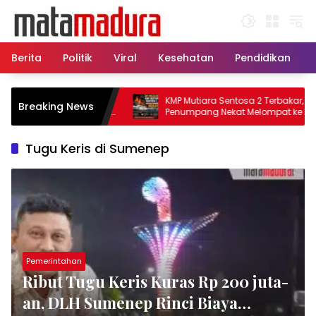
Langsung
ke
konten
Berita
Politik
Viral
Kesehatan
Pendidikan
tu, 11 Kapal Sisir
KMP Mutiara Sentosa 2 Terbakar, Ratus
Breaking News
lamatkan Korban KMP
Penumpang Nekat Melompat ke Laut
Tugu Keris di Sumenep
Pemerintahan
Ribut Tugu Keris Kuras Rp 200 juta-
an, DLH Sumenep Rinci Biaya