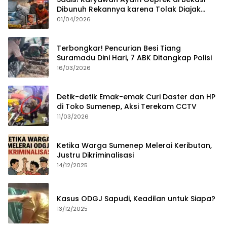
Dibunuh Rekannya karena Tolak Diajak
Merampok Majikan
01/04/2026
Terbongkar! Pencurian Besi Tiang
Suramadu Dini Hari, 7 ABK Ditangkap Polisi
16/03/2026
Detik-detik Emak-emak Curi Daster dan HP
di Toko Sumenep, Aksi Terekam CCTV
11/03/2026
Ketika Warga Sumenep Melerai Keributan,
Justru Dikriminalisasi
14/12/2025
Kasus ODGJ Sapudi, Keadilan untuk Siapa?
13/12/2025