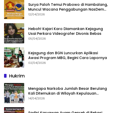
Surya Paloh Temui Prabowo di Hambalang,
Muncul Wacana Penggabungan NasDem
dan Gerindra
12/04/2026
Heboh! Kajari Karo Diamankan Kejagung
Usai Perkara Videografer Divonis Bebas
05/04/2026
Kejagung dan BGN Luncurkan Aplikasi
Awasi Program MBG, Begini Cara Lapornya
02/04/2026
Hukrim
Mengapa Narkoba Jumlah Besar Berulang
Kali Ditemukan di Wilayah Kepulauan
Sumenep?
14/04/2026
Sadis! Karyawan Ayam Geprek di Bekasi