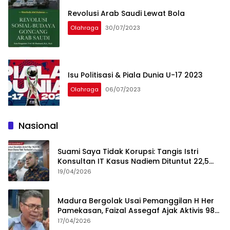
Revolusi Arab Saudi Lewat Bola
Olahraga
30/07/2023
Isu Politisasi & Piala Dunia U-17 2023
Olahraga
06/07/2023
Nasional
Suami Saya Tidak Korupsi: Tangis Istri
Konsultan IT Kasus Nadiem Dituntut 22,5
Tahun
19/04/2026
Madura Bergolak Usai Pemanggilan H Her
Pamekasan, Faizal Assegaf Ajak Aktivis 98
Bongkar Permainan KPK
17/04/2026