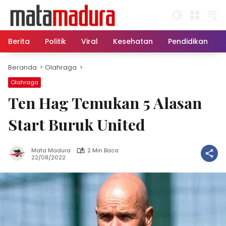
Langsung
ke
konten
Berita
Politik
Viral
Kesehatan
Pendidikan
Beranda
Olahraga
Olahraga
Ten Hag Temukan 5 Alasan
Start Buruk United
Mata Madura
2 Min Baca
22/08/2022