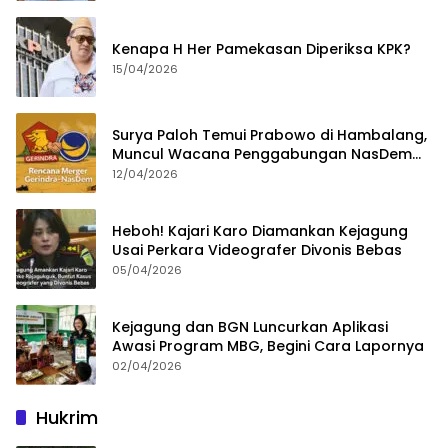
Kenapa H Her Pamekasan Diperiksa KPK?
15/04/2026
Surya Paloh Temui Prabowo di Hambalang,
Muncul Wacana Penggabungan NasDem
dan Gerindra
12/04/2026
Heboh! Kajari Karo Diamankan Kejagung
Usai Perkara Videografer Divonis Bebas
05/04/2026
Kejagung dan BGN Luncurkan Aplikasi
Awasi Program MBG, Begini Cara Lapornya
02/04/2026
Hukrim