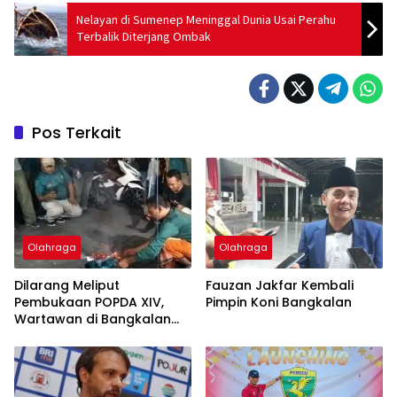
Nelayan di Sumenep Meninggal Dunia Usai Perahu
Terbalik Diterjang Ombak
Pos Terkait
Olahraga
Olahraga
Dilarang Meliput
Fauzan Jakfar Kembali
Pembukaan POPDA XIV,
Pimpin Koni Bangkalan
Wartawan di Bangkalan
Bakar Kaos dan ID Card