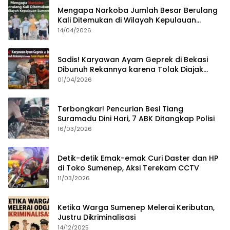
Mengapa Narkoba Jumlah Besar Berulang
Kali Ditemukan di Wilayah Kepulauan
Sumenep?
14/04/2026
Sadis! Karyawan Ayam Geprek di Bekasi
Dibunuh Rekannya karena Tolak Diajak
Merampok Majikan
01/04/2026
Terbongkar! Pencurian Besi Tiang
Suramadu Dini Hari, 7 ABK Ditangkap Polisi
16/03/2026
Detik-detik Emak-emak Curi Daster dan HP
di Toko Sumenep, Aksi Terekam CCTV
11/03/2026
Ketika Warga Sumenep Melerai Keributan,
Justru Dikriminalisasi
14/12/2025