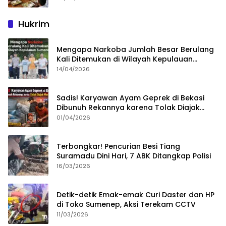
Hukrim
Mengapa Narkoba Jumlah Besar Berulang
Kali Ditemukan di Wilayah Kepulauan
Sumenep?
14/04/2026
Sadis! Karyawan Ayam Geprek di Bekasi
Dibunuh Rekannya karena Tolak Diajak
Merampok Majikan
01/04/2026
Terbongkar! Pencurian Besi Tiang
Suramadu Dini Hari, 7 ABK Ditangkap Polisi
16/03/2026
Detik-detik Emak-emak Curi Daster dan HP
di Toko Sumenep, Aksi Terekam CCTV
11/03/2026