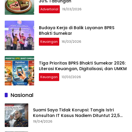
30% Tabungan
Advertorial
19/03/2026
Budaya Kerja di Balik Layanan BPRS
Bhakti Sumekar
Keuangan
16/03/2026
Tiga Prioritas BPRS Bhakti Sumekar 2026:
Literasi Keuangan, Digitalisasi, dan UMKM
Keuangan
13/03/2026
Nasional
Suami Saya Tidak Korupsi: Tangis Istri
Konsultan IT Kasus Nadiem Dituntut 22,5
Tahun
19/04/2026