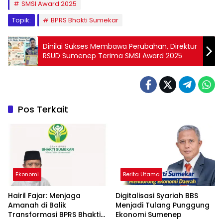
SMSI Award 2025
Topik:
BPRS Bhakti Sumekar
Dinilai Sukses Membawa Perubahan, Direktur
RSUD Sumenep Terima SMSI Award 2025
Pos Terkait
Ekonomi
Berita Utama
Hairil Fajar: Menjaga
Digitalisasi Syariah BBS
Amanah di Balik
Menjadi Tulang Punggung
Transformasi BPRS Bhakti
Ekonomi Sumenep