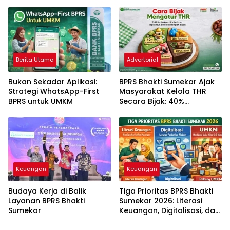
Sumekar
Berita Utama
Advertorial
Bukan Sekadar Aplikasi:
BPRS Bhakti Sumekar Ajak
Strategi WhatsApp-First
Masyarakat Kelola THR
BPRS untuk UMKM
Secara Bijak: 40%
Kebutuhan, 30% Tabungan
Keuangan
Keuangan
Budaya Kerja di Balik
Tiga Prioritas BPRS Bhakti
Layanan BPRS Bhakti
Sumekar 2026: Literasi
Sumekar
Keuangan, Digitalisasi, dan
UMKM