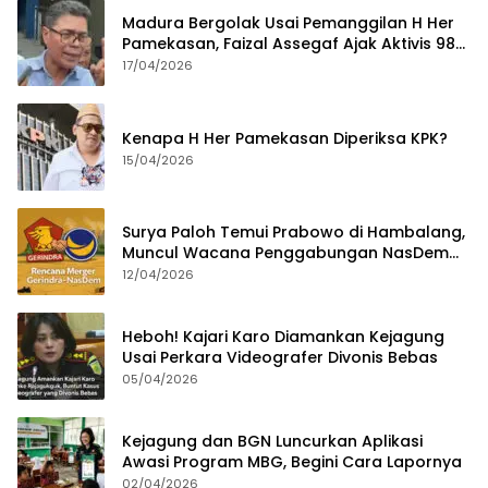
Madura Bergolak Usai Pemanggilan H Her
Pamekasan, Faizal Assegaf Ajak Aktivis 98
Bongkar Permainan KPK
17/04/2026
Kenapa H Her Pamekasan Diperiksa KPK?
15/04/2026
Surya Paloh Temui Prabowo di Hambalang,
Muncul Wacana Penggabungan NasDem
dan Gerindra
12/04/2026
Heboh! Kajari Karo Diamankan Kejagung
Usai Perkara Videografer Divonis Bebas
05/04/2026
Kejagung dan BGN Luncurkan Aplikasi
Awasi Program MBG, Begini Cara Lapornya
02/04/2026