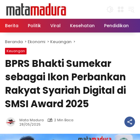
Langsung
ke
konten
Berita
Politik
Viral
Kesehatan
Pendidikan
Beranda
Ekonomi
Keuangan
Keuangan
BPRS Bhakti Sumekar
sebagai Ikon Perbankan
Rakyat Syariah Digital di
SMSI Award 2025
Mata Madura
2 Min Baca
28/05/2025