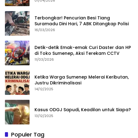
Merampok Majikan
01/04/2026
Terbongkar! Pencurian Besi Tiang
Suramadu Dini Hari, 7 ABK Ditangkap Polisi
16/03/2026
Detik-detik Emak-emak Curi Daster dan HP
di Toko Sumenep, Aksi Terekam CCTV
11/03/2026
Ketika Warga Sumenep Melerai Keributan,
Justru Dikriminalisasi
14/12/2025
Kasus ODGJ Sapudi, Keadilan untuk Siapa?
13/12/2025
Populer Tag