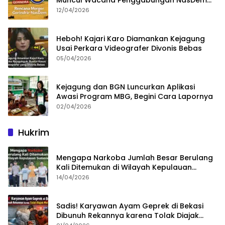
Muncul Wacana Penggabungan NasDem
dan Gerindra
12/04/2026
Heboh! Kajari Karo Diamankan Kejagung
Usai Perkara Videografer Divonis Bebas
05/04/2026
Kejagung dan BGN Luncurkan Aplikasi
Awasi Program MBG, Begini Cara Lapornya
02/04/2026
Hukrim
Mengapa Narkoba Jumlah Besar Berulang
Kali Ditemukan di Wilayah Kepulauan
Sumenep?
14/04/2026
Sadis! Karyawan Ayam Geprek di Bekasi
Dibunuh Rekannya karena Tolak Diajak