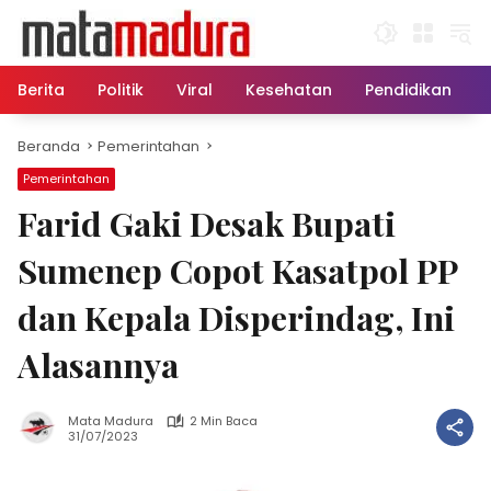
Langsung
ke
konten
Berita
Politik
Viral
Kesehatan
Pendidikan
Beranda
Pemerintahan
Pemerintahan
Farid Gaki Desak Bupati
Sumenep Copot Kasatpol PP
dan Kepala Disperindag, Ini
Alasannya
Mata Madura
2 Min Baca
31/07/2023