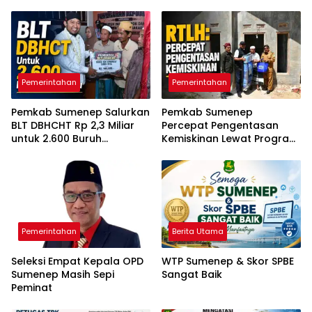
Pemerintahan
Pemerintahan
Pemkab Sumenep Salurkan
Pemkab Sumenep
BLT DBHCHT Rp 2,3 Miliar
Percepat Pengentasan
untuk 2.600 Buruh
Kemiskinan Lewat Program
Tembakau
RTLH
Pemerintahan
Berita Utama
Seleksi Empat Kepala OPD
WTP Sumenep & Skor SPBE
Sumenep Masih Sepi
Sangat Baik
Peminat