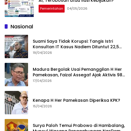
AI; Terobosan atau Ilusi Kebijakan?
Pemerintahan
04/05/2026
Nasional
Suami Saya Tidak Korupsi: Tangis Istri
Konsultan IT Kasus Nadiem Dituntut 22,5
Tahun
19/04/2026
Madura Bergolak Usai Pemanggilan H Her
Pamekasan, Faizal Assegaf Ajak Aktivis 98
Bongkar Permainan KPK
17/04/2026
Kenapa H Her Pamekasan Diperiksa KPK?
15/04/2026
Surya Paloh Temui Prabowo di Hambalang,