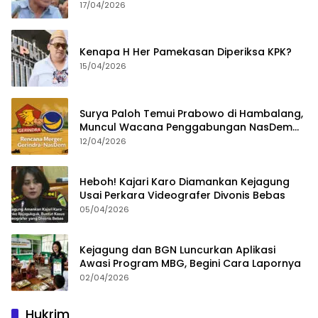
Bongkar Permainan KPK
17/04/2026
Kenapa H Her Pamekasan Diperiksa KPK?
15/04/2026
Surya Paloh Temui Prabowo di Hambalang,
Muncul Wacana Penggabungan NasDem
dan Gerindra
12/04/2026
Heboh! Kajari Karo Diamankan Kejagung
Usai Perkara Videografer Divonis Bebas
05/04/2026
Kejagung dan BGN Luncurkan Aplikasi
Awasi Program MBG, Begini Cara Lapornya
02/04/2026
Hukrim