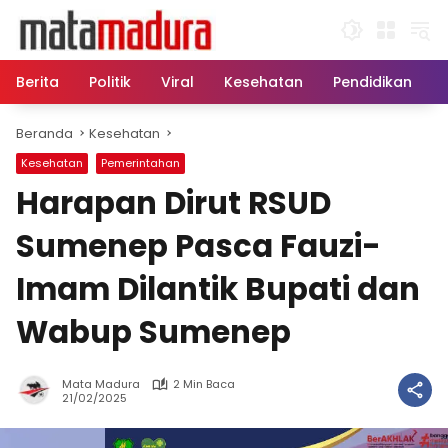
Langsung
ke
konten
Berita
Politik
Viral
Kesehatan
Pendidikan
Beranda
Kesehatan
Kesehatan
Pemerintahan
Harapan Dirut RSUD
Sumenep Pasca Fauzi-
Imam Dilantik Bupati dan
Wabup Sumenep
Mata Madura
2 Min Baca
21/02/2025