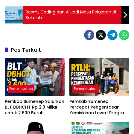
Resmi, Coding dan AI Jadi Mata Pelajaran di
Sekolah
Pos Terkait
Pemerintahan
Pemerintahan
Pemkab Sumenep Salurkan
Pemkab Sumenep
BLT DBHCHT Rp 2,3 Miliar
Percepat Pengentasan
untuk 2.600 Buruh
Kemiskinan Lewat Program
Tembakau
RTLH