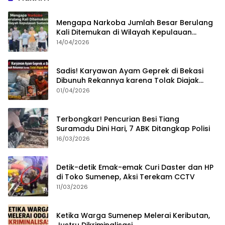
Mengapa Narkoba Jumlah Besar Berulang
Kali Ditemukan di Wilayah Kepulauan
Sumenep?
14/04/2026
Sadis! Karyawan Ayam Geprek di Bekasi
Dibunuh Rekannya karena Tolak Diajak
Merampok Majikan
01/04/2026
Terbongkar! Pencurian Besi Tiang
Suramadu Dini Hari, 7 ABK Ditangkap Polisi
16/03/2026
Detik-detik Emak-emak Curi Daster dan HP
di Toko Sumenep, Aksi Terekam CCTV
11/03/2026
Ketika Warga Sumenep Melerai Keributan,
Justru Dikriminalisasi