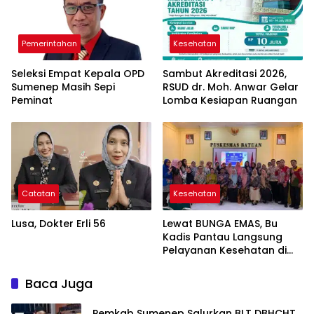
Pemerintahan
Kesehatan
Seleksi Empat Kepala OPD
Sambut Akreditasi 2026,
Sumenep Masih Sepi
RSUD dr. Moh. Anwar Gelar
Peminat
Lomba Kesiapan Ruangan
Catatan
Kesehatan
Lusa, Dokter Erli 56
Lewat BUNGA EMAS, Bu
Kadis Pantau Langsung
Pelayanan Kesehatan di
Puskesmas Batuan
Baca Juga
Pemkab Sumenep Salurkan BLT DBHCHT