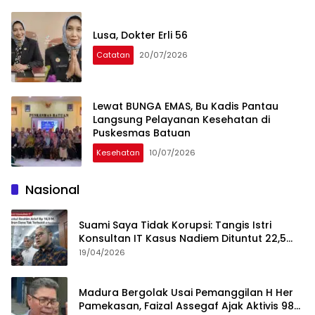
Lusa, Dokter Erli 56
Catatan
20/07/2026
Lewat BUNGA EMAS, Bu Kadis Pantau
Langsung Pelayanan Kesehatan di
Puskesmas Batuan
Kesehatan
10/07/2026
Nasional
Suami Saya Tidak Korupsi: Tangis Istri
Konsultan IT Kasus Nadiem Dituntut 22,5
Tahun
19/04/2026
Madura Bergolak Usai Pemanggilan H Her
Pamekasan, Faizal Assegaf Ajak Aktivis 98