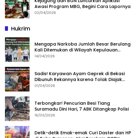
Kejagung dan BGN Luncurkan Aplikasi
Awasi Program MBG, Begini Cara Lapornya
02/04/2026
Hukrim
Mengapa Narkoba Jumlah Besar Berulang
Kali Ditemukan di Wilayah Kepulauan
Sumenep?
14/04/2026
Sadis! Karyawan Ayam Geprek di Bekasi
Dibunuh Rekannya karena Tolak Diajak
Merampok Majikan
01/04/2026
Terbongkar! Pencurian Besi Tiang
Suramadu Dini Hari, 7 ABK Ditangkap Polisi
16/03/2026
Detik-detik Emak-emak Curi Daster dan HP