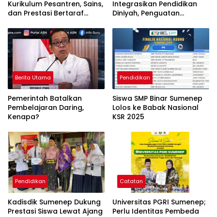
Kurikulum Pesantren, Sains,
Integrasikan Pendidikan
dan Prestasi Bertaraf
Diniyah, Penguatan
Internasional
Karakter Resmi Masuk
Sekolah
Berita Utama
Pendidikan
Pemerintah Batalkan
Siswa SMP Binar Sumenep
Pembelajaran Daring,
Lolos ke Babak Nasional
Kenapa?
KSR 2025
Pendidikan
Catatan
Kadisdik Sumenep Dukung
Universitas PGRI Sumenep;
Prestasi Siswa Lewat Ajang
Perlu Identitas Pembeda