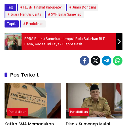
Tag:
FLS3N Tingkat Kabupaten
Juara Dongeng
Juara Menulis Cerita
SMP Binar Sumenep
Topik:
Pendidikan
BPRS Bhakti Sumekar Jemput Bola Salurkan BLT
Desa, Kades: Ini Layak Diapresiasi!
Pos Terkait
Pendidikan
Pendidikan
Ketika SMA Memadukan
Disdik Sumenep Mulai