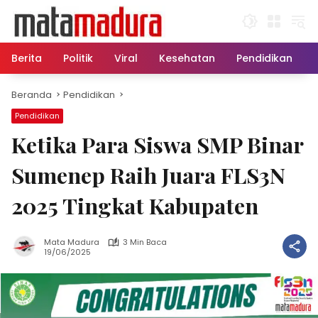
Langsung
ke
konten
Berita
Politik
Viral
Kesehatan
Pendidikan
Beranda
Pendidikan
Pendidikan
Ketika Para Siswa SMP Binar
Sumenep Raih Juara FLS3N
2025 Tingkat Kabupaten
Mata Madura
3 Min Baca
19/06/2025