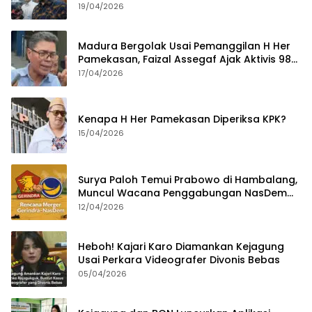
Tahun
19/04/2026
Madura Bergolak Usai Pemanggilan H Her
Pamekasan, Faizal Assegaf Ajak Aktivis 98
Bongkar Permainan KPK
17/04/2026
Kenapa H Her Pamekasan Diperiksa KPK?
15/04/2026
Surya Paloh Temui Prabowo di Hambalang,
Muncul Wacana Penggabungan NasDem
dan Gerindra
12/04/2026
Heboh! Kajari Karo Diamankan Kejagung
Usai Perkara Videografer Divonis Bebas
05/04/2026