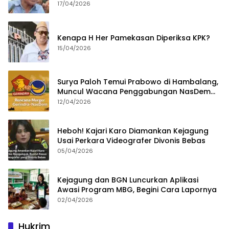
Bongkar Permainan KPK
17/04/2026
Kenapa H Her Pamekasan Diperiksa KPK?
15/04/2026
Surya Paloh Temui Prabowo di Hambalang,
Muncul Wacana Penggabungan NasDem
dan Gerindra
12/04/2026
Heboh! Kajari Karo Diamankan Kejagung
Usai Perkara Videografer Divonis Bebas
05/04/2026
Kejagung dan BGN Luncurkan Aplikasi
Awasi Program MBG, Begini Cara Lapornya
02/04/2026
Hukrim