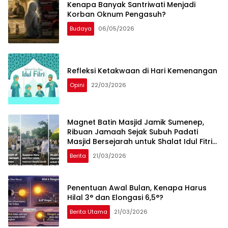
Kenapa Banyak Santriwati Menjadi
Korban Oknum Pengasuh?
Budaya
06/05/2026
Refleksi Ketakwaan di Hari Kemenangan
Opini
22/03/2026
Magnet Batin Masjid Jamik Sumenep,
Ribuan Jamaah Sejak Subuh Padati
Masjid Bersejarah untuk Shalat Idul Fitri
2026
Berita
21/03/2026
Penentuan Awal Bulan, Kenapa Harus
Hilal 3° dan Elongasi 6,5°?
Berita Utama
21/03/2026