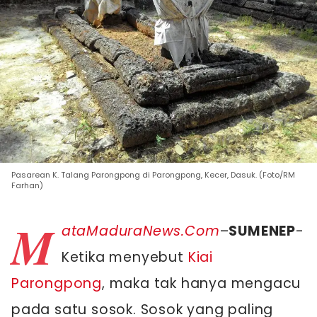
Pasarean K. Talang Parongpong di Parongpong, Kecer, Dasuk. (Foto/RM
Farhan)
M
ataMaduraNews.Com
–
SUMENEP
-
Ketika menyebut
Kiai
Parongpong
, maka tak hanya mengacu
pada satu sosok. Sosok yang paling