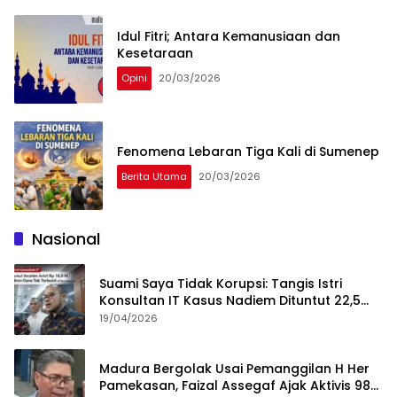
Idul Fitri; Antara Kemanusiaan dan
Kesetaraan
Opini
20/03/2026
Fenomena Lebaran Tiga Kali di Sumenep
Berita Utama
20/03/2026
Nasional
Suami Saya Tidak Korupsi: Tangis Istri
Konsultan IT Kasus Nadiem Dituntut 22,5
Tahun
19/04/2026
Madura Bergolak Usai Pemanggilan H Her
Pamekasan, Faizal Assegaf Ajak Aktivis 98