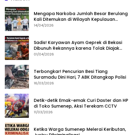
Mengapa Narkoba Jumlah Besar Berulang
Kali Ditemukan di Wilayah Kepulauan
Sumenep?
14/04/2026
Sadis! Karyawan Ayam Geprek di Bekasi
Dibunuh Rekannya karena Tolak Diajak
Merampok Majikan
01/04/2026
Terbongkar! Pencurian Besi Tiang
Suramadu Dini Hari, 7 ABK Ditangkap Polisi
16/03/2026
Detik-detik Emak-emak Curi Daster dan HP
di Toko Sumenep, Aksi Terekam CCTV
11/03/2026
Ketika Warga Sumenep Melerai Keributan,