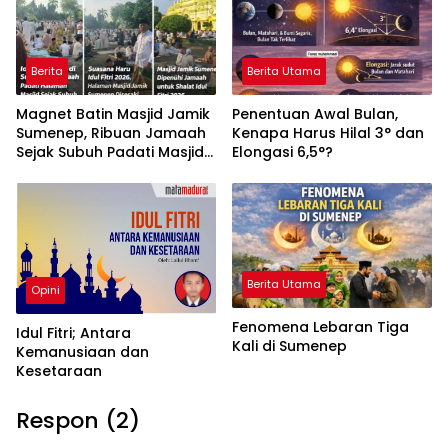
Berita
Berita Utama
Magnet Batin Masjid Jamik
Penentuan Awal Bulan,
Sumenep, Ribuan Jamaah
Kenapa Harus Hilal 3° dan
Sejak Subuh Padati Masjid
Elongasi 6,5°?
Bersejarah untuk Shalat
Idul Fitri 2026
Berita Utama
Opini
Fenomena Lebaran Tiga
Idul Fitri; Antara
Kali di Sumenep
Kemanusiaan dan
Kesetaraan
Respon (2)