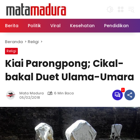
Langsung
ke
konten
Berita
Politik
Viral
Kesehatan
Pendidikan
Beranda
Religi
Religi
Kiai Parongpong; Cikal-
bakal Duet Ulama-Umara
2
Mata Madura
6 Min Baca
05/02/2018