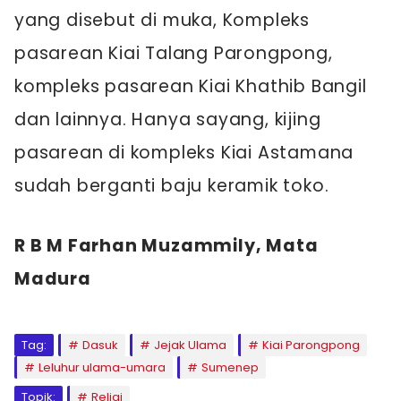
yang disebut di muka, Kompleks
pasarean Kiai Talang Parongpong,
kompleks pasarean Kiai Khathib Bangil
dan lainnya. Hanya sayang, kijing
pasarean di kompleks Kiai Astamana
sudah berganti baju keramik toko.
R B M Farhan Muzammily, Mata
Madura
Tag:
Dasuk
Jejak Ulama
Kiai Parongpong
Leluhur ulama-umara
Sumenep
Topik:
Religi