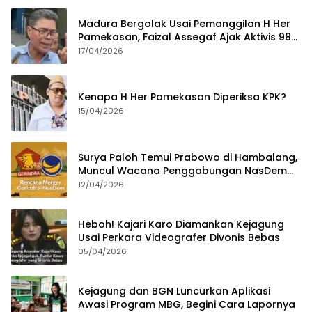
Madura Bergolak Usai Pemanggilan H Her
Pamekasan, Faizal Assegaf Ajak Aktivis 98
Bongkar Permainan KPK
17/04/2026
Kenapa H Her Pamekasan Diperiksa KPK?
15/04/2026
Surya Paloh Temui Prabowo di Hambalang,
Muncul Wacana Penggabungan NasDem
dan Gerindra
12/04/2026
Heboh! Kajari Karo Diamankan Kejagung
Usai Perkara Videografer Divonis Bebas
05/04/2026
Kejagung dan BGN Luncurkan Aplikasi
Awasi Program MBG, Begini Cara Lapornya