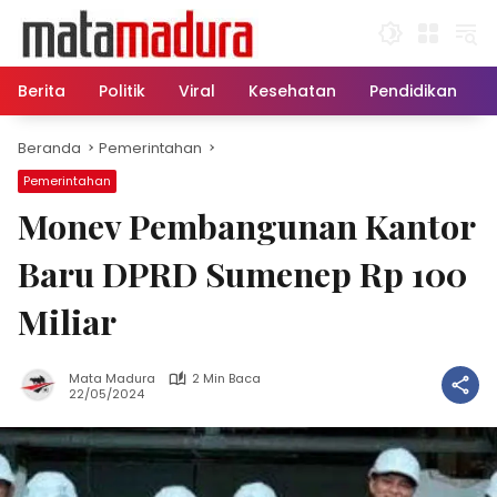
Langsung
ke
konten
Berita
Politik
Viral
Kesehatan
Pendidikan
Beranda
Pemerintahan
Pemerintahan
Monev Pembangunan Kantor
Baru DPRD Sumenep Rp 100
Miliar
Mata Madura
2 Min Baca
22/05/2024