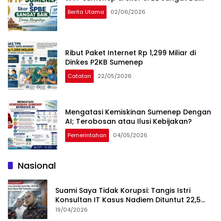
Berita Utama
02/06/2026
Ribut Paket Internet Rp 1,299 Miliar di
Dinkes P2KB Sumenep
Catatan
22/05/2026
Mengatasi Kemiskinan Sumenep Dengan
AI; Terobosan atau Ilusi Kebijakan?
Pemerintahan
04/05/2026
Nasional
Suami Saya Tidak Korupsi: Tangis Istri
Konsultan IT Kasus Nadiem Dituntut 22,5
Tahun
19/04/2026