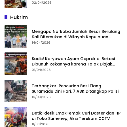
02/04/2026
Hukrim
Mengapa Narkoba Jumlah Besar Berulang
Kali Ditemukan di Wilayah Kepulauan
Sumenep?
14/04/2026
Sadis! Karyawan Ayam Geprek di Bekasi
Dibunuh Rekannya karena Tolak Diajak
Merampok Majikan
01/04/2026
Terbongkar! Pencurian Besi Tiang
Suramadu Dini Hari, 7 ABK Ditangkap Polisi
16/03/2026
Detik-detik Emak-emak Curi Daster dan HP
di Toko Sumenep, Aksi Terekam CCTV
11/03/2026