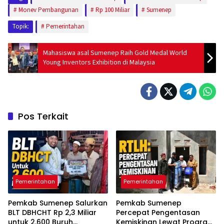
Monev Pembangunan
Rp 100 Miliar
Sumenep
Topik:
Pemerintahan
Mahasiswa asal Sumenep Raih Gold Medal World
Young Inventors Exhibition di Malaysia
Pos Terkait
Pemerintahan
Pemerintahan
Pemkab Sumenep Salurkan
Pemkab Sumenep
BLT DBHCHT Rp 2,3 Miliar
Percepat Pengentasan
untuk 2.600 Buruh
Kemiskinan Lewat Program