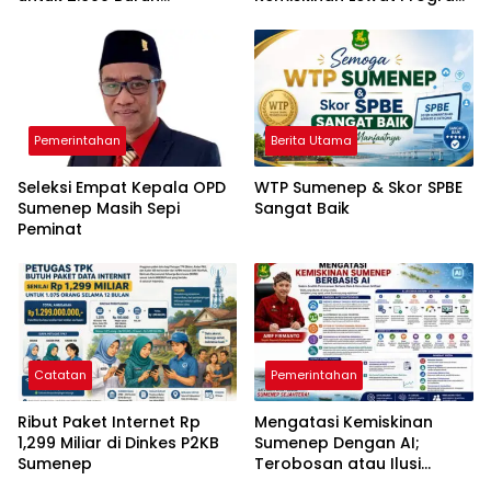
Tembakau
RTLH
Pemerintahan
Berita Utama
Seleksi Empat Kepala OPD
WTP Sumenep & Skor SPBE
Sumenep Masih Sepi
Sangat Baik
Peminat
Catatan
Pemerintahan
Ribut Paket Internet Rp
Mengatasi Kemiskinan
1,299 Miliar di Dinkes P2KB
Sumenep Dengan AI;
Sumenep
Terobosan atau Ilusi
Kebijakan?