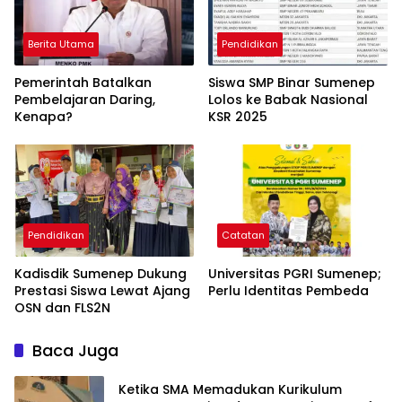
Berita Utama
Pendidikan
Pemerintah Batalkan
Siswa SMP Binar Sumenep
Pembelajaran Daring,
Lolos ke Babak Nasional
Kenapa?
KSR 2025
Pendidikan
Catatan
Kadisdik Sumenep Dukung
Universitas PGRI Sumenep;
Prestasi Siswa Lewat Ajang
Perlu Identitas Pembeda
OSN dan FLS2N
Baca Juga
Ketika SMA Memadukan Kurikulum