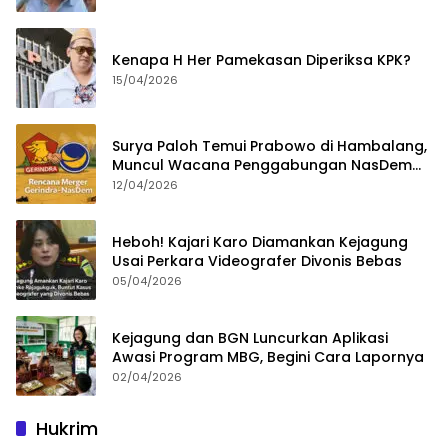
Kenapa H Her Pamekasan Diperiksa KPK?
15/04/2026
Surya Paloh Temui Prabowo di Hambalang,
Muncul Wacana Penggabungan NasDem
dan Gerindra
12/04/2026
Heboh! Kajari Karo Diamankan Kejagung
Usai Perkara Videografer Divonis Bebas
05/04/2026
Kejagung dan BGN Luncurkan Aplikasi
Awasi Program MBG, Begini Cara Lapornya
02/04/2026
Hukrim