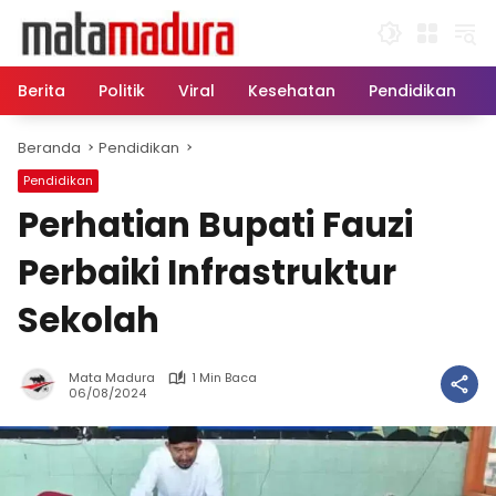
Langsung
ke
konten
Berita
Politik
Viral
Kesehatan
Pendidikan
Beranda
Pendidikan
Pendidikan
Perhatian Bupati Fauzi
Perbaiki Infrastruktur
Sekolah
Mata Madura
1 Min Baca
06/08/2024