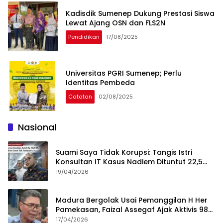
Kadisdik Sumenep Dukung Prestasi Siswa
Lewat Ajang OSN dan FLS2N
Pendidikan
17/08/2025
Universitas PGRI Sumenep; Perlu
Identitas Pembeda
Catatan
02/08/2025
Nasional
Suami Saya Tidak Korupsi: Tangis Istri
Konsultan IT Kasus Nadiem Dituntut 22,5
Tahun
19/04/2026
Madura Bergolak Usai Pemanggilan H Her
Pamekasan, Faizal Assegaf Ajak Aktivis 98
Bongkar Permainan KPK
17/04/2026