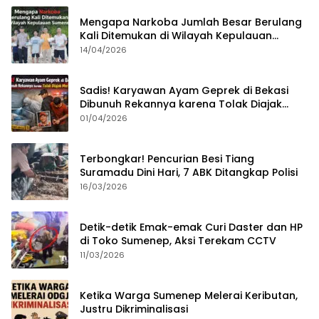
Mengapa Narkoba Jumlah Besar Berulang
Kali Ditemukan di Wilayah Kepulauan
Sumenep?
14/04/2026
Sadis! Karyawan Ayam Geprek di Bekasi
Dibunuh Rekannya karena Tolak Diajak
Merampok Majikan
01/04/2026
Terbongkar! Pencurian Besi Tiang
Suramadu Dini Hari, 7 ABK Ditangkap Polisi
16/03/2026
Detik-detik Emak-emak Curi Daster dan HP
di Toko Sumenep, Aksi Terekam CCTV
11/03/2026
Ketika Warga Sumenep Melerai Keributan,
Justru Dikriminalisasi