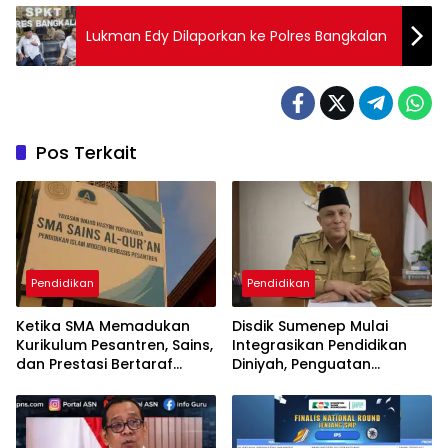
Lukman Edy Dilaporkan ke Polres Bangkalan
Pos Terkait
Pendidikan
Pendidikan
Ketika SMA Memadukan
Disdik Sumenep Mulai
Kurikulum Pesantren, Sains,
Integrasikan Pendidikan
dan Prestasi Bertaraf
Diniyah, Penguatan
Internasional
Karakter Resmi Masuk
Sekolah