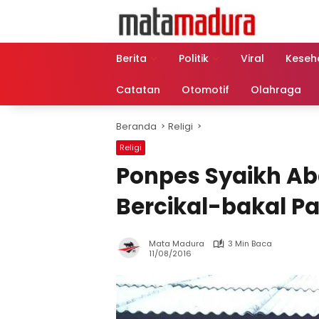
Langsung
ke
konten
Berita
Politik
Viral
Keseh
Catatan
Otomotif
Olahraga
Beranda
Religi
Religi
Ponpes Syaikh A
Bercikal-bakal P
Mata Madura
3 Min Baca
11/08/2016