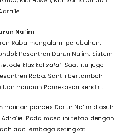
 Isnad, Kiai Husen, Kiai Sama’on dan
Adra’ie.
arun Na’im
ntren Raba mengalami perubahan.
Pondok Pesantren Darun Na’im. Sistem
etode klasikal
salaf
. Saat itu juga
esantren Raba. Santri bertambah
i luar maupun Pamekasan sendiri.
emimpinan ponpes Darun Na’im diasuh
 Adra’ie. Pada masa ini tetap dengan
sudah ada lembaga setingkat