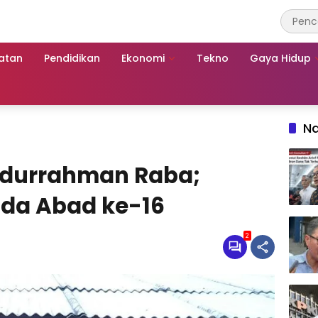
atan
Pendidikan
Ekonomi
Tekno
Gaya Hidup
Na
bdurrahman Raba;
ada Abad ke-16
2