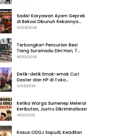
Sumenep?
Sadis! Karyawan Ayam Geprek
di Bekasi Dibunuh Rekannya
karena Tolak Diajak Merampok
01/04/2026
Majikan
Terbongkar! Pencurian Besi
Tiang Suramadu Dini Hari, 7
ABK Ditangkap Polisi
16/03/2026
Detik-detik Emak-emak Curi
Daster dan HP di Toko
Sumenep, Aksi Terekam CCTV
11/03/2026
Ketika Warga Sumenep Melerai
Keributan, Justru Dikriminalisasi
14/12/2025
Kasus ODGJ Sapudi, Keadilan