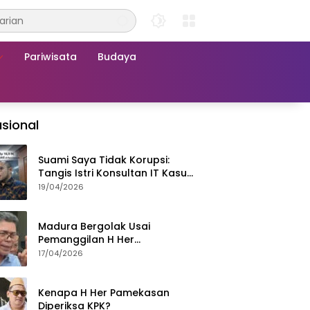
Pariwisata
Budaya
sional
Suami Saya Tidak Korupsi:
Tangis Istri Konsultan IT Kasus
Nadiem Dituntut 22,5 Tahun
19/04/2026
Madura Bergolak Usai
Pemanggilan H Her
Pamekasan, Faizal Assegaf
17/04/2026
Ajak Aktivis 98 Bongkar
Permainan KPK
Kenapa H Her Pamekasan
Diperiksa KPK?