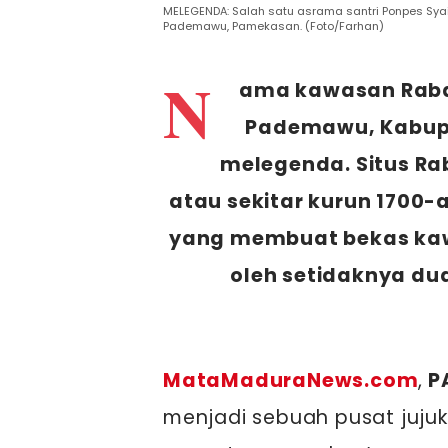
MELEGENDA: Salah satu asrama santri Ponpes S
Pademawu, Pamekasan. (Foto/Farhan)
N
ama kawasan Raba
Pademawu, Kabupa
melegenda. Situs Rab
atau sekitar kurun 1700
yang membuat bekas kawa
oleh setidaknya du
MataMaduraNews.com
,
P
menjadi sebuah pusat jujuk