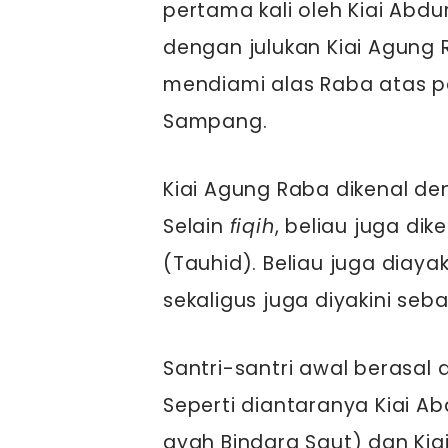
pertama kali oleh Kiai Abd
dengan julukan Kiai Agung
mendiami alas Raba atas pe
Sampang.
Kiai Agung Raba dikenal d
Selain
fiqih
, beliau juga dik
(Tauhid). Beliau juga diaya
sekaligus juga diyakini se
Santri-santri awal berasal d
Seperti diantaranya Kiai A
ayah Bindara Saut) dan Kiai