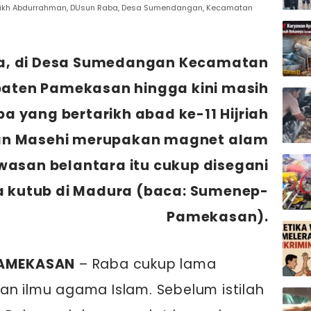
yaikh Abdurrahman, DUsun Raba, Desa Sumendangan, Kecamatan
, di Desa Sumedangan Kecamatan
ten Pamekasan hingga kini masih
a yang bertarikh abad ke-11 Hijriah
-an Masehi merupakan magnet alam
san belantara itu cukup disegani
a kutub di Madura (baca: Sumenep-
Pamekasan).
AMEKASAN
– Raba cukup lama
an ilmu agama Islam. Sebelum istilah