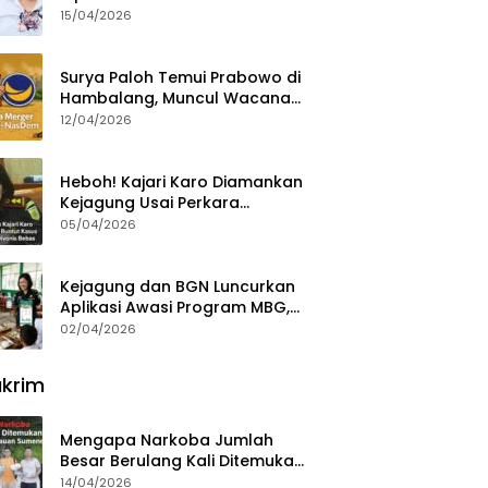
15/04/2026
Surya Paloh Temui Prabowo di
Hambalang, Muncul Wacana
Penggabungan NasDem dan
12/04/2026
Gerindra
Heboh! Kajari Karo Diamankan
Kejagung Usai Perkara
Videografer Divonis Bebas
05/04/2026
Kejagung dan BGN Luncurkan
Aplikasi Awasi Program MBG,
Begini Cara Lapornya
02/04/2026
krim
Mengapa Narkoba Jumlah
Besar Berulang Kali Ditemukan
di Wilayah Kepulauan
14/04/2026