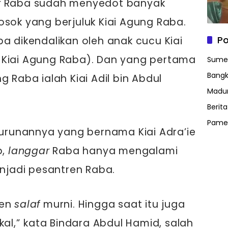
r
Raba sudah menyedot banyak
sok yang berjuluk Kiai Agung Raba.
Po
ba dikendalikan oleh anak cucu Kiai
 Kiai Agung Raba). Dan yang pertama
Sume
Bangk
g Raba ialah Kiai Adil bin Abdul
Madu
Berit
Pame
eturunannya yang bernama Kiai Adra’ie
b,
langgar
Raba hanya mengalami
jadi pesantren Raba.
ren
salaf
murni. Hingga saat itu juga
kal,” kata Bindara Abdul Hamid, salah