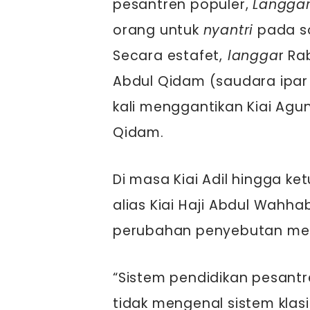
pesantren populer,
Langga
orang untuk
nyantri
pada so
Secara estafet,
langga
r Ra
Abdul Qidam (saudara ipar
kali menggantikan Kiai Agun
Qidam.
Di masa Kiai Adil hingga k
alias Kiai Haji Abdul Wahha
perubahan penyebutan men
“Sistem pendidikan pesant
tidak mengenal sistem klasi