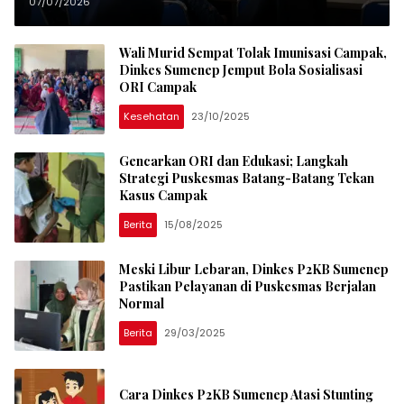
Pelayanan Kesehatan di Puskesmas
07/07/2026
Nonggunong
Wali Murid Sempat Tolak Imunisasi Campak,
Dinkes Sumenep Jemput Bola Sosialisasi
ORI Campak
Kesehatan
23/10/2025
Gencarkan ORI dan Edukasi; Langkah
Strategi Puskesmas Batang-Batang Tekan
Kasus Campak
Berita
15/08/2025
Meski Libur Lebaran, Dinkes P2KB Sumenep
Pastikan Pelayanan di Puskesmas Berjalan
Normal
Berita
29/03/2025
Cara Dinkes P2KB Sumenep Atasi Stunting