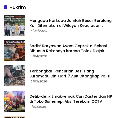
Hukrim
Mengapa Narkoba Jumlah Besar Berulang
Kali Ditemukan di Wilayah Kepulauan
Sumenep?
14/04/2026
Sadis! Karyawan Ayam Geprek di Bekasi
Dibunuh Rekannya karena Tolak Diajak
Merampok Majikan
01/04/2026
Terbongkar! Pencurian Besi Tiang
Suramadu Dini Hari, 7 ABK Ditangkap Polisi
16/03/2026
Detik-detik Emak-emak Curi Daster dan HP
di Toko Sumenep, Aksi Terekam CCTV
11/03/2026