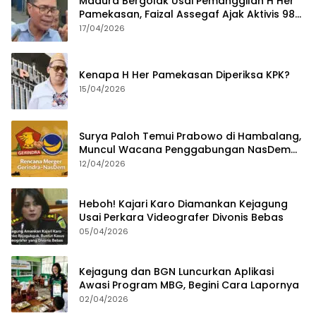
Madura Bergolak Usai Pemanggilan H Her
Pamekasan, Faizal Assegaf Ajak Aktivis 98
Bongkar Permainan KPK
17/04/2026
Kenapa H Her Pamekasan Diperiksa KPK?
15/04/2026
Surya Paloh Temui Prabowo di Hambalang,
Muncul Wacana Penggabungan NasDem
dan Gerindra
12/04/2026
Heboh! Kajari Karo Diamankan Kejagung
Usai Perkara Videografer Divonis Bebas
05/04/2026
Kejagung dan BGN Luncurkan Aplikasi
Awasi Program MBG, Begini Cara Lapornya
02/04/2026