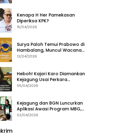
Ajak Aktivis 98 Bongkar
Permainan KPK
Kenapa H Her Pamekasan
Diperiksa KPK?
15/04/2026
Surya Paloh Temui Prabowo di
Hambalang, Muncul Wacana
Penggabungan NasDem dan
12/04/2026
Gerindra
Heboh! Kajari Karo Diamankan
Kejagung Usai Perkara
Videografer Divonis Bebas
05/04/2026
Kejagung dan BGN Luncurkan
Aplikasi Awasi Program MBG,
Begini Cara Lapornya
02/04/2026
krim