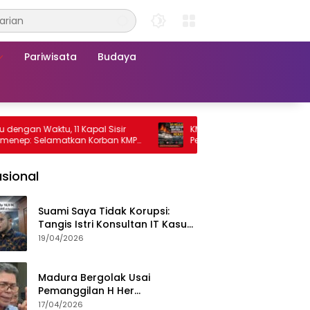
Pariwisata
Budaya
 Waktu, 11 Kapal Sisir
KMP Mutiara Sentosa 2 Terbakar, Ra
 Selamatkan Korban KMP
Penumpang Nekat Melompat ke Lau
a 2
sional
Suami Saya Tidak Korupsi:
Tangis Istri Konsultan IT Kasus
Nadiem Dituntut 22,5 Tahun
19/04/2026
Madura Bergolak Usai
Pemanggilan H Her
Pamekasan, Faizal Assegaf
17/04/2026