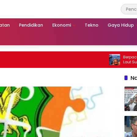
atan
Pendidikan
Ekonomi
Tekno
Gaya Hidup
Berpacu dengan
Laut Sumenep:
Mutiara Sentos
Na