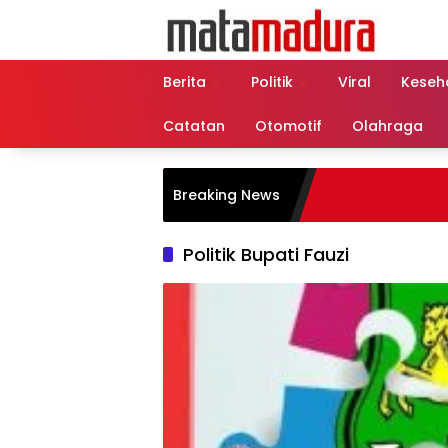
Langsung
ke
konten
Berita
Politik
Viral
Keseh
Catatan
Otomotif
Olahraga
Breaking News
Politik Bupati Fauzi