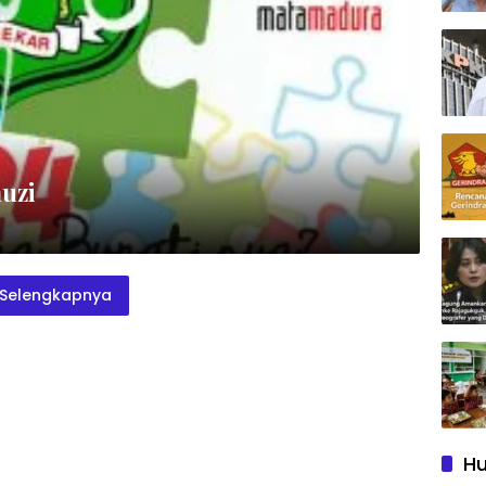
auzi
Selengkapnya
Hu