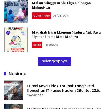
Malam Mingguan Ala Tiga Golongan
Mahasiswa
Gaya Hidup
03/03/2018
Madzhab Baru Ekonomi Madura; Yuk Baca
Liputan Utama Mata Madura
Berita
14/12/2016
Selengkapnya
Nasional
Suami Saya Tidak Korupsi: Tangis Istri
Konsultan IT Kasus Nadiem Dituntut 22,5
Tahun
19/04/2026