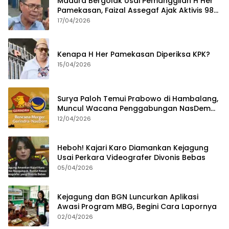
Madura Bergolak Usai Pemanggilan H Her
Pamekasan, Faizal Assegaf Ajak Aktivis 98
Bongkar Permainan KPK
17/04/2026
Kenapa H Her Pamekasan Diperiksa KPK?
15/04/2026
Surya Paloh Temui Prabowo di Hambalang,
Muncul Wacana Penggabungan NasDem
dan Gerindra
12/04/2026
Heboh! Kajari Karo Diamankan Kejagung
Usai Perkara Videografer Divonis Bebas
05/04/2026
Kejagung dan BGN Luncurkan Aplikasi
Awasi Program MBG, Begini Cara Lapornya
02/04/2026