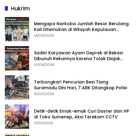
Hukrim
Mengapa Narkoba Jumlah Besar Berulang
Kali Ditemukan di Wilayah Kepulauan
Sumenep?
14/04/2026
Sadis! Karyawan Ayam Geprek di Bekasi
Dibunuh Rekannya karena Tolak Diajak
Merampok Majikan
01/04/2026
Terbongkar! Pencurian Besi Tiang
Suramadu Dini Hari, 7 ABK Ditangkap Polisi
16/03/2026
Detik-detik Emak-emak Curi Daster dan HP
di Toko Sumenep, Aksi Terekam CCTV
11/03/2026