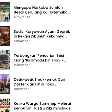
Mengapa Narkoba Jumlah
Besar Berulang Kali Ditemukan
di Wilayah Kepulauan
14/04/2026
Sumenep?
Sadis! Karyawan Ayam Geprek
di Bekasi Dibunuh Rekannya
karena Tolak Diajak Merampok
01/04/2026
Majikan
Terbongkar! Pencurian Besi
Tiang Suramadu Dini Hari, 7
ABK Ditangkap Polisi
16/03/2026
Detik-detik Emak-emak Curi
Daster dan HP di Toko
Sumenep, Aksi Terekam CCTV
11/03/2026
Ketika Warga Sumenep Melerai
Keributan, Justru Dikriminalisasi