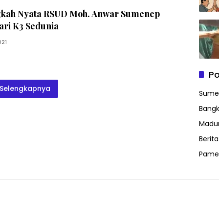
gkah Nyata RSUD Moh. Anwar Sumenep
ari K3 Sedunia
021
Po
Selengkapnya
Sume
Bangk
Madu
Berit
Pame