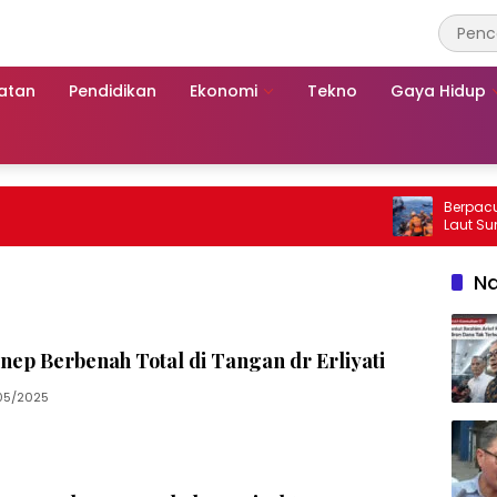
atan
Pendidikan
Ekonomi
Tekno
Gaya Hidup
Berpacu dengan
Laut Sumenep:
Mutiara Sento
Na
p Berbenah Total di Tangan dr Erliyati
05/2025