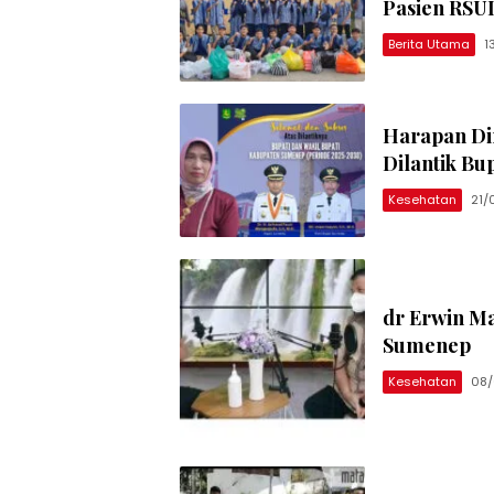
Pasien RS
Berita Utama
1
Harapan Di
Dilantik B
Kesehatan
21/
dr Erwin Ma
Sumenep
Kesehatan
08/