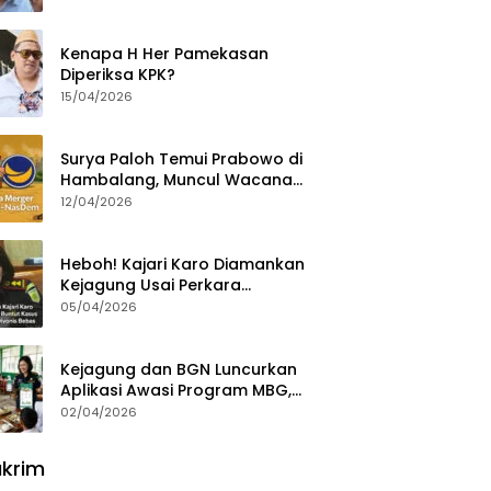
Ajak Aktivis 98 Bongkar
Permainan KPK
Kenapa H Her Pamekasan
Diperiksa KPK?
15/04/2026
Surya Paloh Temui Prabowo di
Hambalang, Muncul Wacana
Penggabungan NasDem dan
12/04/2026
Gerindra
Heboh! Kajari Karo Diamankan
Kejagung Usai Perkara
Videografer Divonis Bebas
05/04/2026
Kejagung dan BGN Luncurkan
Aplikasi Awasi Program MBG,
Begini Cara Lapornya
02/04/2026
krim