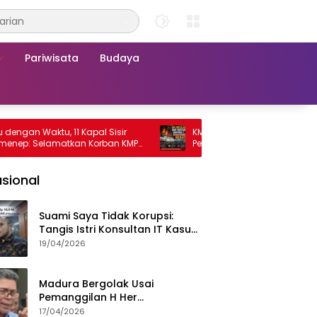
Pariwisata
Budaya
 Waktu, 11 Kapal Sisir
KMP Mutiara Sentosa 2 Terbakar, R
 Selamatkan Korban KMP
Penumpang Nekat Melompat ke Lau
sa 2
sional
Suami Saya Tidak Korupsi:
Tangis Istri Konsultan IT Kasus
Nadiem Dituntut 22,5 Tahun
19/04/2026
Madura Bergolak Usai
Pemanggilan H Her
Pamekasan, Faizal Assegaf
17/04/2026