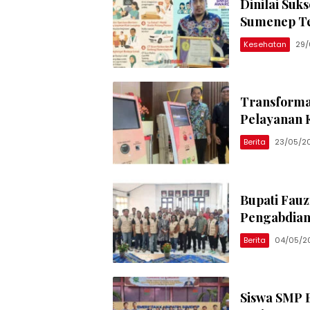
Dinilai Su
Sumenep Te
Kesehatan
29/
Transforma
Pelayanan 
Berita
23/05/2
Bupati Fau
Pengabdian
Berita
04/05/2
Siswa SMP B