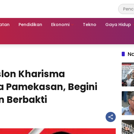
atan
Pendidikan
Ekonomi
Tekno
Gaya Hidup
Na
slon Kharisma
a Pamekasan, Begini
n Berbakti