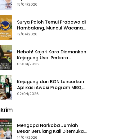
15/04/2026
Surya Paloh Temui Prabowo di
Hambalang, Muncul Wacana
Penggabungan NasDem dan
12/04/2026
Gerindra
Heboh! Kajari Karo Diamankan
Kejagung Usai Perkara
Videografer Divonis Bebas
05/04/2026
Kejagung dan BGN Luncurkan
Aplikasi Awasi Program MBG,
Begini Cara Lapornya
02/04/2026
krim
Mengapa Narkoba Jumlah
Besar Berulang Kali Ditemukan
di Wilayah Kepulauan
14/04/2026