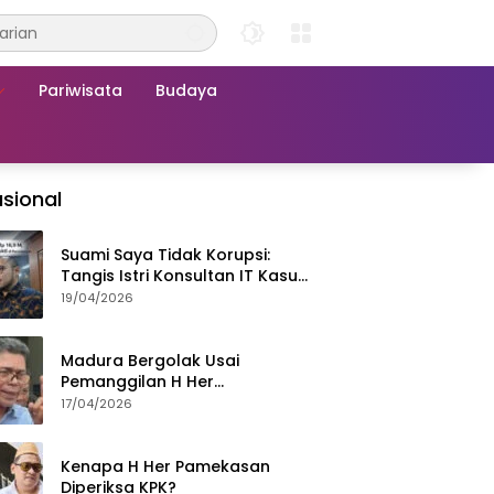
Pariwisata
Budaya
sional
Suami Saya Tidak Korupsi:
Tangis Istri Konsultan IT Kasus
Nadiem Dituntut 22,5 Tahun
19/04/2026
Madura Bergolak Usai
Pemanggilan H Her
Pamekasan, Faizal Assegaf
17/04/2026
Ajak Aktivis 98 Bongkar
Permainan KPK
Kenapa H Her Pamekasan
Diperiksa KPK?