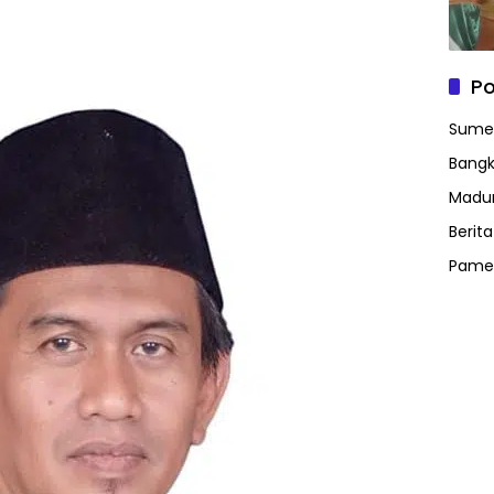
Po
Sume
Bangk
Madu
Berit
Pame