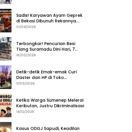
Sumenep?
Sadis! Karyawan Ayam Geprek
di Bekasi Dibunuh Rekannya
karena Tolak Diajak Merampok
01/04/2026
Majikan
Terbongkar! Pencurian Besi
Tiang Suramadu Dini Hari, 7
ABK Ditangkap Polisi
16/03/2026
Detik-detik Emak-emak Curi
Daster dan HP di Toko
Sumenep, Aksi Terekam CCTV
11/03/2026
Ketika Warga Sumenep Melerai
Keributan, Justru Dikriminalisasi
14/12/2025
Kasus ODGJ Sapudi, Keadilan