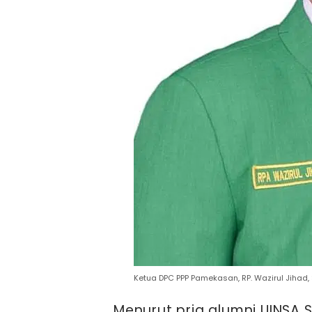
Ketua DPC PPP Pamekasan, RP. Wazirul Jihad, S
Menurut pria alumni UINSA 