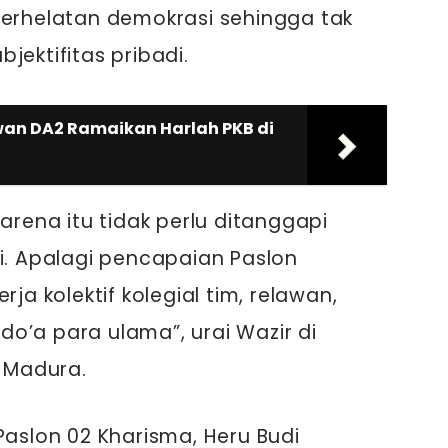
perhelatan demokrasi sehingga tak
jektifitas pribadi.
wan DA2 Ramaikan Harlah PKB di
Karena itu tidak perlu ditanggapi
di. Apalagi pencapaian Paslon
rja kolektif kolegial tim, relawan,
o’a para ulama”, urai Wazir di
 Madura.
Paslon 02 Kharisma, Heru Budi