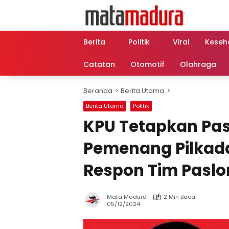
Langsung
ke
konten
Berita
Politik
Viral
Keseh
Catatan
Otomotif
Olahraga
Beranda
Berita Utama
Berita Utama
Politik
KPU Tetapkan Pa
Pemenang Pilkad
Respon Tim Paslo
Mata Madura
2 Min Baca
05/12/2024