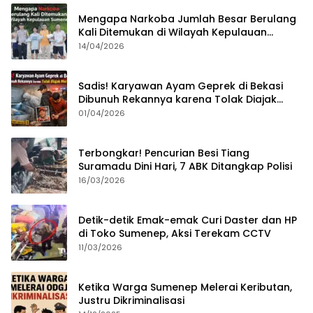
Mengapa Narkoba Jumlah Besar Berulang
Kali Ditemukan di Wilayah Kepulauan
Sumenep?
14/04/2026
Sadis! Karyawan Ayam Geprek di Bekasi
Dibunuh Rekannya karena Tolak Diajak
Merampok Majikan
01/04/2026
Terbongkar! Pencurian Besi Tiang
Suramadu Dini Hari, 7 ABK Ditangkap Polisi
16/03/2026
Detik-detik Emak-emak Curi Daster dan HP
di Toko Sumenep, Aksi Terekam CCTV
11/03/2026
Ketika Warga Sumenep Melerai Keributan,
Justru Dikriminalisasi