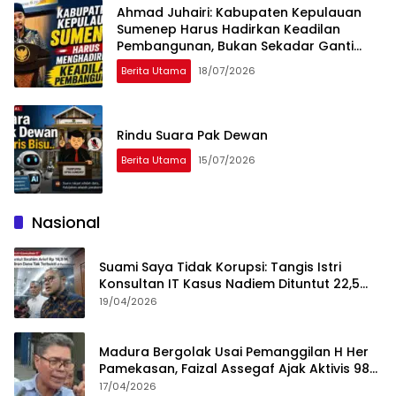
Ahmad Juhairi: Kabupaten Kepulauan
Sumenep Harus Hadirkan Keadilan
Pembangunan, Bukan Sekadar Ganti
Nama
Berita Utama
18/07/2026
Rindu Suara Pak Dewan
Berita Utama
15/07/2026
Nasional
Suami Saya Tidak Korupsi: Tangis Istri
Konsultan IT Kasus Nadiem Dituntut 22,5
Tahun
19/04/2026
Madura Bergolak Usai Pemanggilan H Her
Pamekasan, Faizal Assegaf Ajak Aktivis 98
Bongkar Permainan KPK
17/04/2026