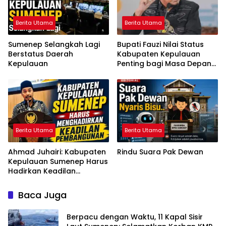
Berita Utama
Berita Utama
Sumenep Selangkah Lagi
Bupati Fauzi Nilai Status
Berstatus Daerah
Kabupaten Kepulauan
Kepulauan
Penting bagi Masa Depan
Sumenep
Berita Utama
Berita Utama
Ahmad Juhairi: Kabupaten
Rindu Suara Pak Dewan
Kepulauan Sumenep Harus
Hadirkan Keadilan
Pembangunan, Bukan
Sekadar Ganti Nama
Baca Juga
Berpacu dengan Waktu, 11 Kapal Sisir