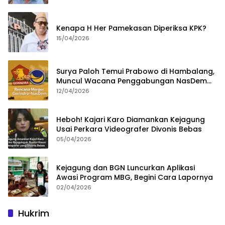
Kenapa H Her Pamekasan Diperiksa KPK?
15/04/2026
Surya Paloh Temui Prabowo di Hambalang,
Muncul Wacana Penggabungan NasDem
dan Gerindra
12/04/2026
Heboh! Kajari Karo Diamankan Kejagung
Usai Perkara Videografer Divonis Bebas
05/04/2026
Kejagung dan BGN Luncurkan Aplikasi
Awasi Program MBG, Begini Cara Lapornya
02/04/2026
Hukrim