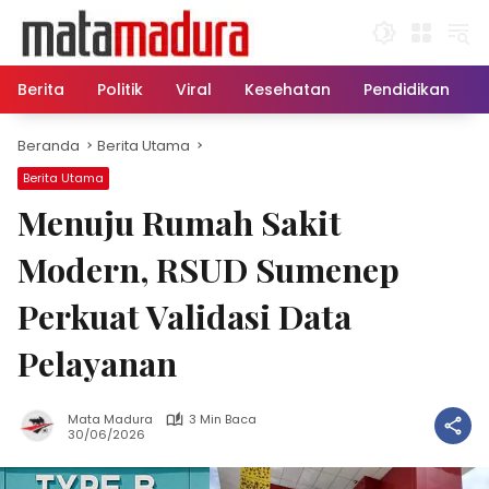
Langsung
ke
konten
Berita
Politik
Viral
Kesehatan
Pendidikan
Beranda
Berita Utama
Berita Utama
Menuju Rumah Sakit
Modern, RSUD Sumenep
Perkuat Validasi Data
Pelayanan
Mata Madura
3 Min Baca
30/06/2026