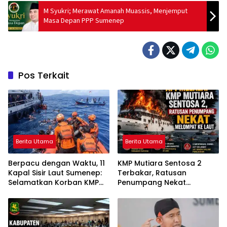
M Syukri; Merawat Amanah Muassis, Menjemput
Masa Depan PPP Sumenep
Pos Terkait
Berita Utama
Berita Utama
Berpacu dengan Waktu, 11
KMP Mutiara Sentosa 2
Kapal Sisir Laut Sumenep:
Terbakar, Ratusan
Selamatkan Korban KMP
Penumpang Nekat
Mutiara Sentosa 2
Melompat ke Laut