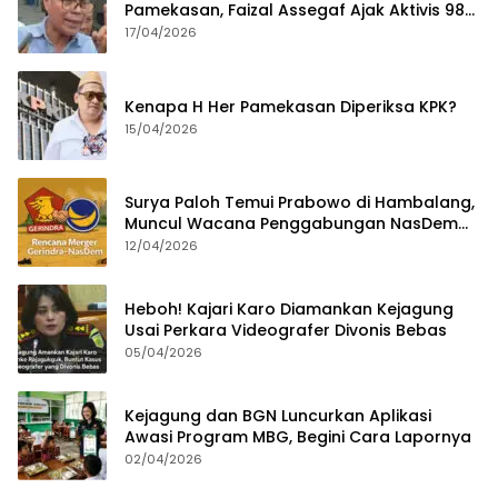
Pamekasan, Faizal Assegaf Ajak Aktivis 98
Bongkar Permainan KPK
17/04/2026
Kenapa H Her Pamekasan Diperiksa KPK?
15/04/2026
Surya Paloh Temui Prabowo di Hambalang,
Muncul Wacana Penggabungan NasDem
dan Gerindra
12/04/2026
Heboh! Kajari Karo Diamankan Kejagung
Usai Perkara Videografer Divonis Bebas
05/04/2026
Kejagung dan BGN Luncurkan Aplikasi
Awasi Program MBG, Begini Cara Lapornya
02/04/2026