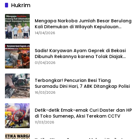
Hukrim
Mengapa Narkoba Jumlah Besar Berulang
Kali Ditemukan di Wilayah Kepulauan
Sumenep?
14/04/2026
Sadis! Karyawan Ayam Geprek di Bekasi
Dibunuh Rekannya karena Tolak Diajak
Merampok Majikan
01/04/2026
Terbongkar! Pencurian Besi Tiang
Suramadu Dini Hari, 7 ABK Ditangkap Polisi
16/03/2026
Detik-detik Emak-emak Curi Daster dan HP
di Toko Sumenep, Aksi Terekam CCTV
11/03/2026