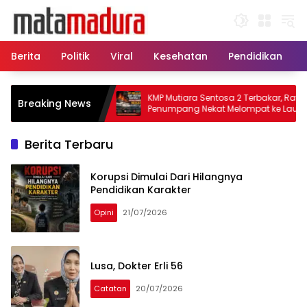
Langsung
ke
konten
Berita
Politik
Viral
Kesehatan
Pendidikan
11 Kapal Sisir
KMP Mutiara Sentosa 2 Terbakar, Ratusan
Breaking News
tkan Korban KMP
Penumpang Nekat Melompat ke Laut
Berita Terbaru
Korupsi Dimulai Dari Hilangnya
Pendidikan Karakter
Opini
21/07/2026
Lusa, Dokter Erli 56
Catatan
20/07/2026