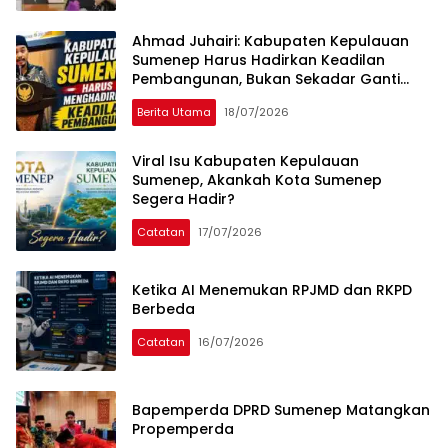
Ahmad Juhairi: Kabupaten Kepulauan
Sumenep Harus Hadirkan Keadilan
Pembangunan, Bukan Sekadar Ganti
Nama
Berita Utama
18/07/2026
Mata
Madura
Viral Isu Kabupaten Kepulauan
Sumenep, Akankah Kota Sumenep
Segera Hadir?
Catatan
17/07/2026
Ketika AI Menemukan RPJMD dan RKPD
Berbeda
Catatan
16/07/2026
Bapemperda DPRD Sumenep Matangkan
Propemperda