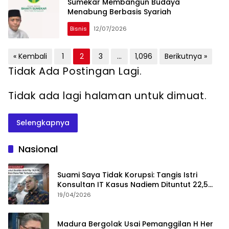
Sumekar Membangun Budaya
Menabung Berbasis Syariah
Bisnis
12/07/2026
Paginasi
« Kembali
1
2
3
…
1,096
Berikutnya »
pos
Tidak Ada Postingan Lagi.
Tidak ada lagi halaman untuk dimuat.
Selengkapnya
Nasional
Suami Saya Tidak Korupsi: Tangis Istri
Konsultan IT Kasus Nadiem Dituntut 22,5
Tahun
19/04/2026
Madura Bergolak Usai Pemanggilan H Her