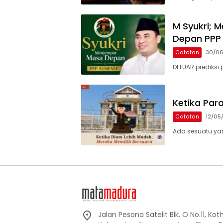
M Syukri;
Depan PPP
Catatan
30/0
DI LUAR prediksi 
Ketika Para
Catatan
12/05
Ada sesuatu yan
Jalan Pesona Satelit Blk. O No.11, Ko