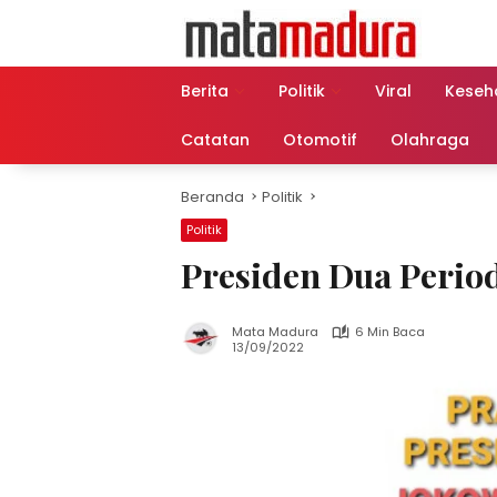
Langsung
ke
konten
Berita
Politik
Viral
Keseh
Catatan
Otomotif
Olahraga
Beranda
Politik
Politik
Presiden Dua Perio
Mata Madura
6 Min Baca
13/09/2022