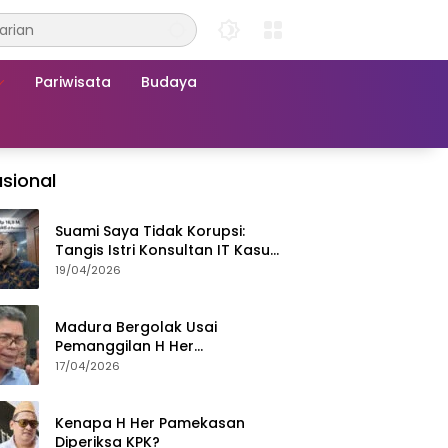
Pariwisata
Budaya
sional
Suami Saya Tidak Korupsi:
Tangis Istri Konsultan IT Kasus
Nadiem Dituntut 22,5 Tahun
19/04/2026
Madura Bergolak Usai
Pemanggilan H Her
Pamekasan, Faizal Assegaf
17/04/2026
Ajak Aktivis 98 Bongkar
Permainan KPK
Kenapa H Her Pamekasan
Diperiksa KPK?