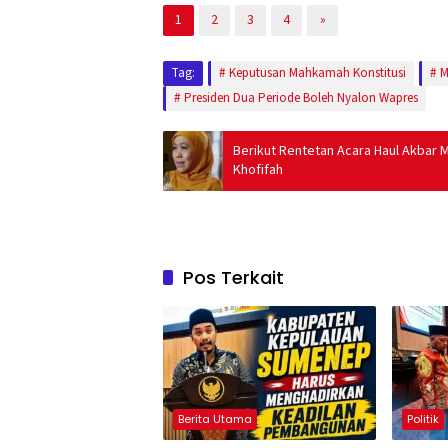
1
2
3
4
»
Tag:
Keputusan Mahkamah Konstitusi
M
Presiden Dua Periode Boleh Nyalon Wapres
Berikut Rentetan Acara Haul Akbar 
Khofifah
Pos Terkait
Berita Utama
Politik