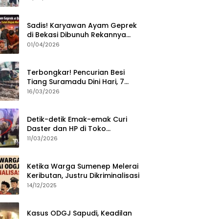
Sumenep?
Sadis! Karyawan Ayam Geprek
di Bekasi Dibunuh Rekannya
karena Tolak Diajak Merampok
01/04/2026
Majikan
Terbongkar! Pencurian Besi
Tiang Suramadu Dini Hari, 7
ABK Ditangkap Polisi
16/03/2026
Detik-detik Emak-emak Curi
Daster dan HP di Toko
Sumenep, Aksi Terekam CCTV
11/03/2026
Ketika Warga Sumenep Melerai
Keributan, Justru Dikriminalisasi
14/12/2025
Kasus ODGJ Sapudi, Keadilan