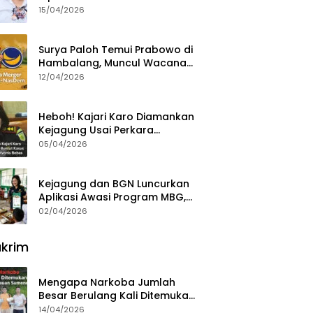
15/04/2026
Surya Paloh Temui Prabowo di
Hambalang, Muncul Wacana
Penggabungan NasDem dan
12/04/2026
Gerindra
Heboh! Kajari Karo Diamankan
Kejagung Usai Perkara
Videografer Divonis Bebas
05/04/2026
Kejagung dan BGN Luncurkan
Aplikasi Awasi Program MBG,
Begini Cara Lapornya
02/04/2026
krim
Mengapa Narkoba Jumlah
Besar Berulang Kali Ditemukan
di Wilayah Kepulauan
14/04/2026