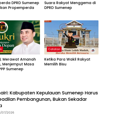
erda DPRD Sumenep
Suara Rakyat Menggema di
kan Propemperda
DPRD Sumenep
an
Catatan
ri; Merawat Amanah
Ketika Para Wakil Rakyat
s, Menjemput Masa
Memilih Bisu
PPP Sumenep
airi: Kabupaten Kepulauan Sumenep Harus
eadilan Pembangunan, Bukan Sekadar
a
8/07/2026