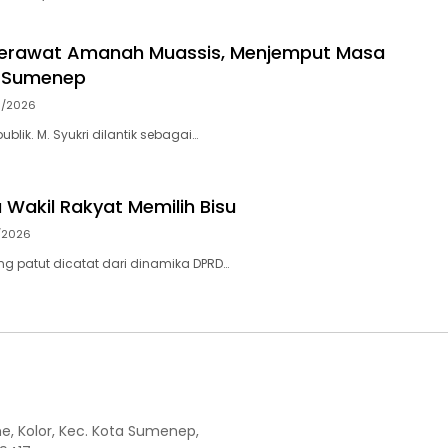
 Merawat Amanah Muassis, Menjemput Masa
 Sumenep
6/2026
publik. M. Syukri dilantik sebagai…
 Wakil Rakyat Memilih Bisu
/2026
g patut dicatat dari dinamika DPRD…
the, Kolor, Kec. Kota Sumenep,