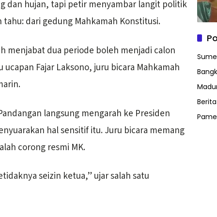
dan hujan, tapi petir menyambar langit politik
h tahu: dari gedung Mahkamah Konstitusi.
Po
dah menjabat dua periode boleh menjadi calon
Sume
tu ucapan Fajar Laksono, juru bicara Mahkamah
Bangk
marin.
Madu
Berit
l. Pandangan langsung mengarah ke Presiden
Pame
enyuarakan hal sensitif itu. Juru bicara memang
dalah corong resmi MK.
etidaknya seizin ketua,” ujar salah satu