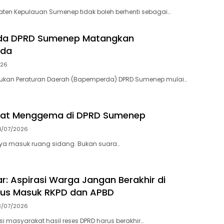
en Kepulauan Sumenep tidak boleh berhenti sebagai…
a DPRD Sumenep Matangkan
rda
026
kan Peraturan Daerah (Bapemperda) DPRD Sumenep mulai…
yat Menggema di DPRD Sumenep
4/07/2026
nya masuk ruang sidang. Bukan suara…
ar: Aspirasi Warga Jangan Berakhir di
rus Masuk RKPD dan APBD
3/07/2026
si masyarakat hasil reses DPRD harus berakhir…