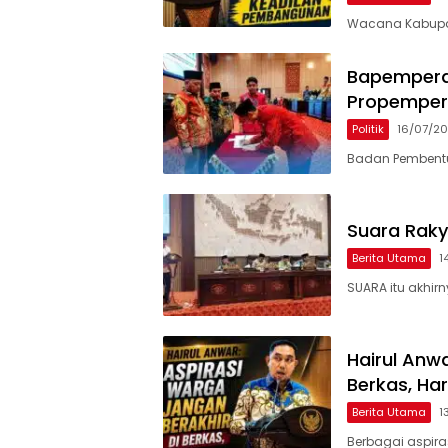
Wacana Kabupat
Bapemperd
Propempe
Politik
16/07/2
Badan Pembentu
Suara Rak
Berita Utama
1
SUARA itu akhir
Hairul Anw
Berkas, Ha
Berita Utama
1
Berbagai aspira