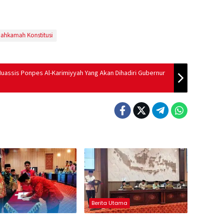
ahkamah Konstitusi
Muassis Ponpes Al-Karimiyyah Yang Akan Dihadiri Gubernur
Berita Utama