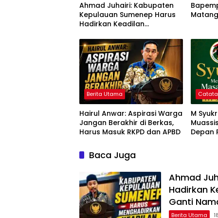
Ahmad Juhairi: Kabupaten
Bapemp
Kepulauan Sumenep Harus
Matang
Hadirkan Keadilan
Pembangunan, Bukan
Sekadar Ganti Nama
Berita Utama
Catat
Hairul Anwar: Aspirasi Warga
M Syuk
Jangan Berakhir di Berkas,
Muassi
Harus Masuk RKPD dan APBD
Depan 
Baca Juga
Ahmad Juh
Hadirkan K
Ganti Nam
Berita Utama
1