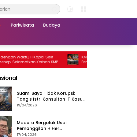
Pariwisata
Budaya
tu, 11 Kapal Sisir
KMP Mutiara Sentosa 2 Terbakar, Ratus
lamatkan Korban KMP
Penumpang Nekat Melompat ke Laut
sional
Suami Saya Tidak Korupsi:
Tangis Istri Konsultan IT Kasus
Nadiem Dituntut 22,5 Tahun
19/04/2026
Madura Bergolak Usai
Pemanggilan H Her
Pamekasan, Faizal Assegaf
17/04/2026