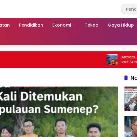
atan
Pendidikan
Ekonomi
Tekno
Gaya Hidup
Berpacu dengan Wak
Laut Sumenep: Se
Mutiara Sentosa 2
Na