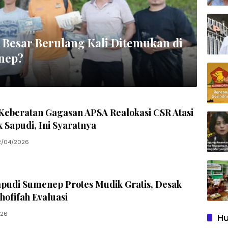
Besar Berulang Kali Ditemukan di
nep?
eberatan Gagasan APSA Realokasi CSR Atasi
ik Sapudi, Ini Syaratnya
2/04/2026
pudi Sumenep Protes Mudik Gratis, Desak
ofifah Evaluasi
026
Hu