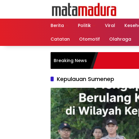
Langsung
ke
konten
Berita
Politik
Viral
Keseh
Catatan
Otomotif
Olahraga
Breaking News
Kepulauan Sumenep