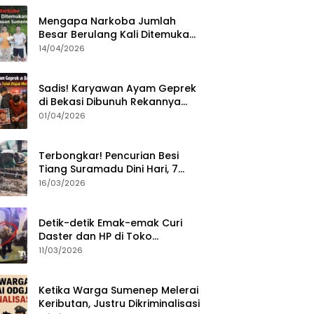
Mengapa Narkoba Jumlah
Besar Berulang Kali Ditemukan
di Wilayah Kepulauan
14/04/2026
Sumenep?
Sadis! Karyawan Ayam Geprek
di Bekasi Dibunuh Rekannya
karena Tolak Diajak Merampok
01/04/2026
Majikan
Terbongkar! Pencurian Besi
Tiang Suramadu Dini Hari, 7
ABK Ditangkap Polisi
16/03/2026
Detik-detik Emak-emak Curi
Daster dan HP di Toko
Sumenep, Aksi Terekam CCTV
11/03/2026
Ketika Warga Sumenep Melerai
Keributan, Justru Dikriminalisasi