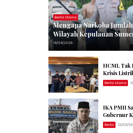
Berita Utama
Mengapa Narkoba Jumlah 
Wilayah Kepulauan Sume
14/04/2026
HCML Tak K
Krisis Listr
Berita Utama
1
IKA PMII Sa
Gubernur Kh
Berita
12/03/2