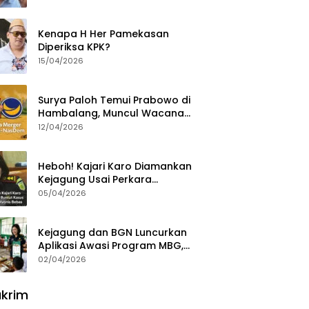
Ajak Aktivis 98 Bongkar
Permainan KPK
Kenapa H Her Pamekasan
Diperiksa KPK?
15/04/2026
Surya Paloh Temui Prabowo di
Hambalang, Muncul Wacana
Penggabungan NasDem dan
12/04/2026
Gerindra
Heboh! Kajari Karo Diamankan
Kejagung Usai Perkara
Videografer Divonis Bebas
05/04/2026
Kejagung dan BGN Luncurkan
Aplikasi Awasi Program MBG,
Begini Cara Lapornya
02/04/2026
krim