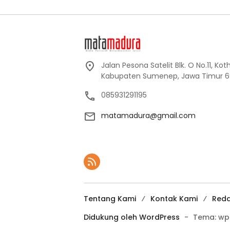
Jalan Pesona Satelit Blk. O No.11, Ko
Kabupaten Sumenep, Jawa Timur 6
085931291195
matamadura@gmail.com
Tentang Kami
Kontak Kami
Reda
Didukung oleh WordPress
-
Tema: wp