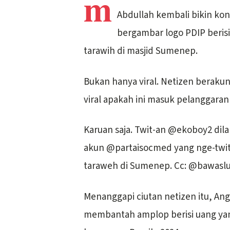
m
Abdullah kembali bikin ko
bergambar logo PDIP berisi
tarawih di masjid Sumenep.
Bukan hanya viral. Netizen beraku
viral apakah ini masuk pelanggaran
Karuan saja. Twit-an @ekoboy2 dilan
akun @partaisocmed yang nge-twit: 
taraweh di Sumenep. Cc: @bawasl
Menanggapi ciutan netizen itu, An
membantah amplop berisi uang yan