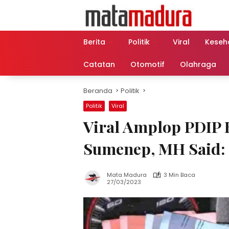
Langsung
ke
konten
Berita
Politik
Viral
Keseh
Catatan
Otomotif
Olahraga
Beranda
Politik
Politik
Viral
Viral Amplop PDIP B
Sumenep, MH Said: 
Mata Madura
3 Min Baca
27/03/2023