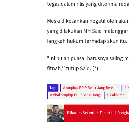
tegas dalam rilis yang diterima reda
Meski dikesankan negatif oleh ak
yang dilakukan MH Said melangga
langkah hukum terhadap akun itu.
“Ini bulan puasa, harusnya salin
fitnah,” tutup Said. (*)
Tag:
Amplop PDIP Berisi Uang Beredar
Viral Amplop PDIP Berisi Uang
Zakat Mal
Pilkades Serentak Tahap II di Bangk