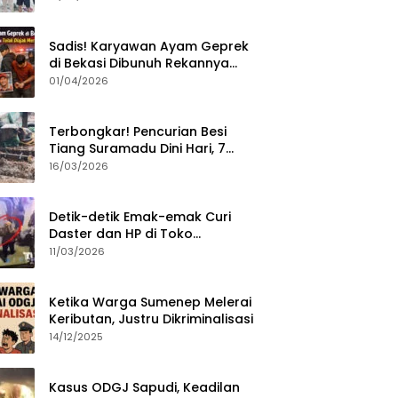
Sumenep?
Sadis! Karyawan Ayam Geprek
di Bekasi Dibunuh Rekannya
karena Tolak Diajak Merampok
01/04/2026
Majikan
Terbongkar! Pencurian Besi
Tiang Suramadu Dini Hari, 7
ABK Ditangkap Polisi
16/03/2026
Detik-detik Emak-emak Curi
Daster dan HP di Toko
Sumenep, Aksi Terekam CCTV
11/03/2026
Ketika Warga Sumenep Melerai
Keributan, Justru Dikriminalisasi
14/12/2025
Kasus ODGJ Sapudi, Keadilan