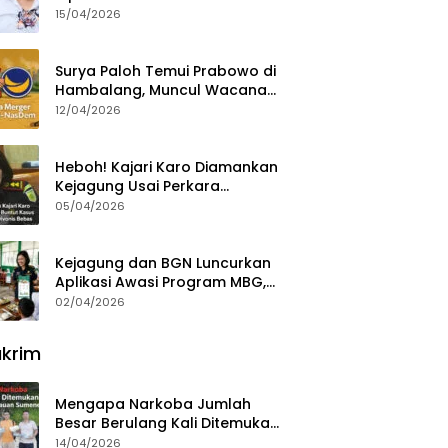
15/04/2026
Surya Paloh Temui Prabowo di
Hambalang, Muncul Wacana
Penggabungan NasDem dan
12/04/2026
Gerindra
Heboh! Kajari Karo Diamankan
Kejagung Usai Perkara
Videografer Divonis Bebas
05/04/2026
Kejagung dan BGN Luncurkan
Aplikasi Awasi Program MBG,
Begini Cara Lapornya
02/04/2026
krim
Mengapa Narkoba Jumlah
Besar Berulang Kali Ditemukan
di Wilayah Kepulauan
14/04/2026