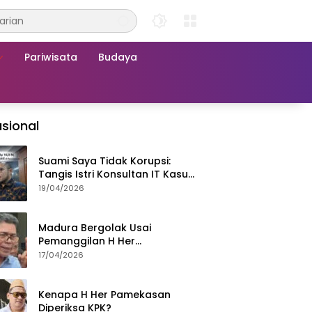
Pariwisata
Budaya
sional
Suami Saya Tidak Korupsi:
Tangis Istri Konsultan IT Kasus
Nadiem Dituntut 22,5 Tahun
19/04/2026
Madura Bergolak Usai
Pemanggilan H Her
Pamekasan, Faizal Assegaf
17/04/2026
Ajak Aktivis 98 Bongkar
Permainan KPK
Kenapa H Her Pamekasan
Diperiksa KPK?