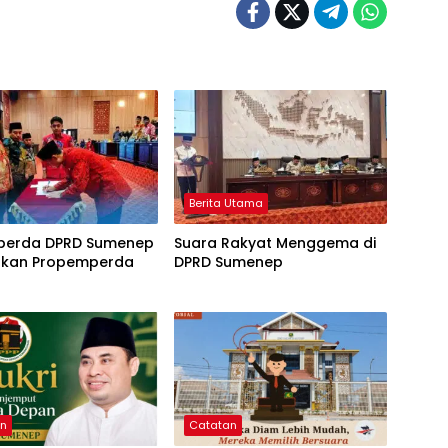
Berita Utama
erda DPRD Sumenep
Suara Rakyat Menggema di
kan Propemperda
DPRD Sumenep
an
Catatan