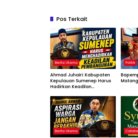
Pos Terkait
Berita Utama
Politik
Ahmad Juhairi: Kabupaten
Bapemp
Kepulauan Sumenep Harus
Matang
Hadirkan Keadilan
Pembangunan, Bukan
Sekadar Ganti Nama
Berita Utama
Catat