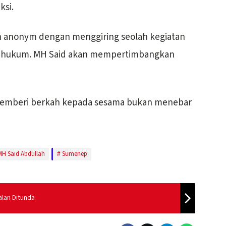
ksi.
un anonym dengan menggiring seolah kegiatan
r hukum. MH Said akan mempertimbangkan
g memberi berkah kepada sesama bukan menebar
MH Said Abdullah
Sumenep
alan Ditunda