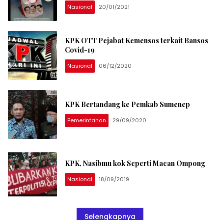
Nasional
20/01/2021
KPK OTT Pejabat Kemensos terkait Bansos
Covid-19
Nasional
06/12/2020
KPK Bertandang ke Pemkab Sumenep
Pemerintahan
29/09/2020
KPK, Nasibmu kok Seperti Macan Ompong
Nasional
18/09/2019
Selengkapnya