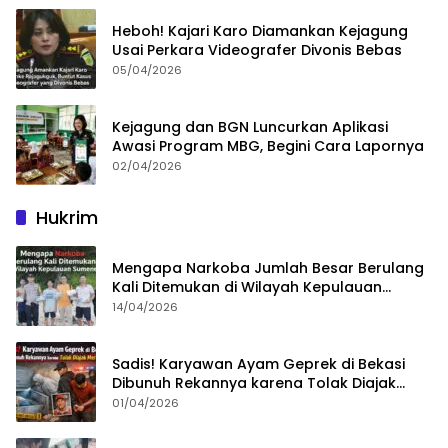
Heboh! Kajari Karo Diamankan Kejagung
Usai Perkara Videografer Divonis Bebas
05/04/2026
Kejagung dan BGN Luncurkan Aplikasi
Awasi Program MBG, Begini Cara Lapornya
02/04/2026
Hukrim
Mengapa Narkoba Jumlah Besar Berulang
Kali Ditemukan di Wilayah Kepulauan
Sumenep?
14/04/2026
Sadis! Karyawan Ayam Geprek di Bekasi
Dibunuh Rekannya karena Tolak Diajak
Merampok Majikan
01/04/2026