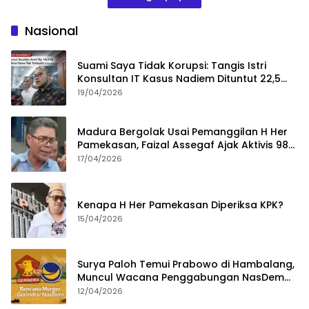
Nasional
Suami Saya Tidak Korupsi: Tangis Istri
Konsultan IT Kasus Nadiem Dituntut 22,5
Tahun
19/04/2026
Madura Bergolak Usai Pemanggilan H Her
Pamekasan, Faizal Assegaf Ajak Aktivis 98
Bongkar Permainan KPK
17/04/2026
Kenapa H Her Pamekasan Diperiksa KPK?
15/04/2026
Surya Paloh Temui Prabowo di Hambalang,
Muncul Wacana Penggabungan NasDem
dan Gerindra
12/04/2026