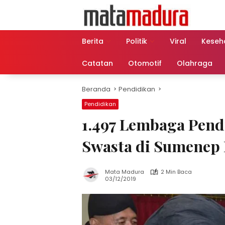
Langsung
ke
konten
Berita
Politik
Viral
Keseh
Catatan
Otomotif
Olahraga
Beranda
Pendidikan
Pendidikan
1.497 Lembaga Pend
Swasta di Sumenep
Mata Madura
2 Min Baca
03/12/2019