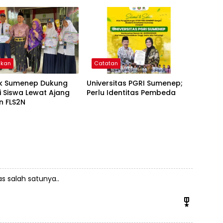
Masuk Sekolah
ikan
Catatan
ik Sumenep Dukung
Universitas PGRI Sumenep;
i Siswa Lewat Ajang
Perlu Identitas Pembeda
n FLS2N
s salah satunya..