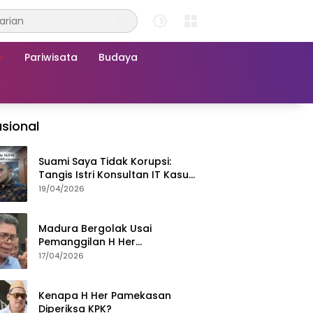
Pariwisata
Budaya
sional
Suami Saya Tidak Korupsi:
Tangis Istri Konsultan IT Kasus
Nadiem Dituntut 22,5 Tahun
19/04/2026
Madura Bergolak Usai
Pemanggilan H Her
Pamekasan, Faizal Assegaf
17/04/2026
Ajak Aktivis 98 Bongkar
Permainan KPK
Kenapa H Her Pamekasan
Diperiksa KPK?