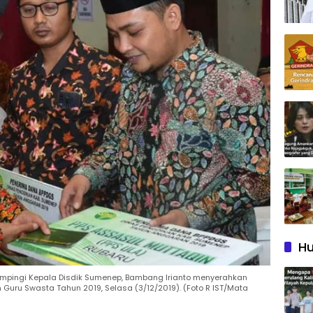
Hu
dampingi Kepala Disdik Sumenep, Bambang Irianto menyerahkan
Guru Swasta Tahun 2019, Selasa (3/12/2019). (Foto R IST/Mata