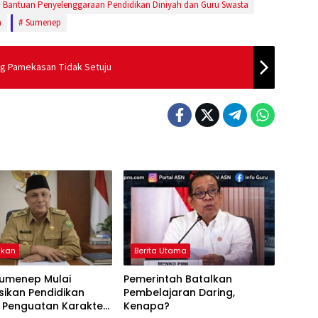
Bantuan Penyelenggaraan Pendidikan Diniyah dan Guru Swasta
n
Sumenep
ag Pamekasan Tidak Setuju
ikan
Berita Utama
Sumenep Mulai
Pemerintah Batalkan
sikan Pendidikan
Pembelajaran Daring,
, Penguatan Karakter
Kenapa?