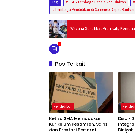
Tag:
1.497 Lembaga Pendidikan Diniyah
Lembaga Pendidikan di Sumenep Dapat Bantua
Wacana Sertifikat Pranikah, Kemen
2
Pos Terkait
Pendidikan
Pendid
Ketika SMA Memadukan
Disdik 
Kurikulum Pesantren, Sains,
Integra
dan Prestasi Bertaraf
Diniyah