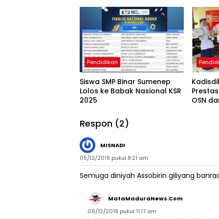
Internasional
Resmi 
Pendidikan
Pendid
Siswa SMP Binar Sumenep
Kadisd
Lolos ke Babak Nasional KSR
Prestas
2025
OSN da
Respon (2)
MISNADI
05/12/2019 pukul 8:21 am
Semuga diniyah Assobirin giliyang banraa
MataMaduraNews.com
06/12/2019 pukul 11:17 am