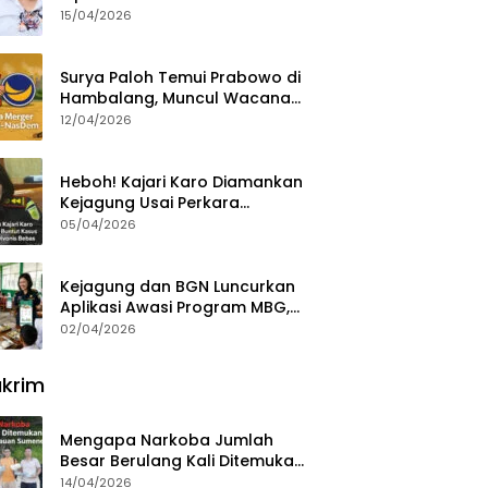
15/04/2026
Surya Paloh Temui Prabowo di
Hambalang, Muncul Wacana
Penggabungan NasDem dan
12/04/2026
Gerindra
Heboh! Kajari Karo Diamankan
Kejagung Usai Perkara
Videografer Divonis Bebas
05/04/2026
Kejagung dan BGN Luncurkan
Aplikasi Awasi Program MBG,
Begini Cara Lapornya
02/04/2026
krim
Mengapa Narkoba Jumlah
Besar Berulang Kali Ditemukan
di Wilayah Kepulauan
14/04/2026