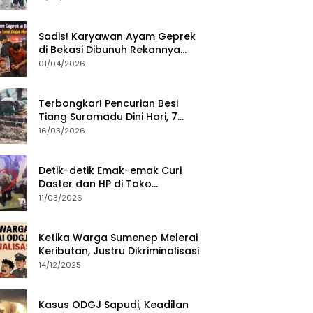
Sumenep?
Sadis! Karyawan Ayam Geprek
di Bekasi Dibunuh Rekannya
karena Tolak Diajak Merampok
01/04/2026
Majikan
Terbongkar! Pencurian Besi
Tiang Suramadu Dini Hari, 7
ABK Ditangkap Polisi
16/03/2026
Detik-detik Emak-emak Curi
Daster dan HP di Toko
Sumenep, Aksi Terekam CCTV
11/03/2026
Ketika Warga Sumenep Melerai
Keributan, Justru Dikriminalisasi
14/12/2025
Kasus ODGJ Sapudi, Keadilan